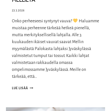
MELLILTÄ
KESKOSILLE
23.3.2026
Onko perheeseesi syntynyt vauva?
Haluamme
muistaa perheenne tärkeää hetkeä pienellä,
mutta merkityksellisellä lahjalla. Alle 3
kuukauden ikäiset vauvat saavat Mellin
myymälästä Palokasta lahjaksi Jyväskylässä
valmistetut tumput tai tossut. Kaikki lahjat
valmistetaan rakkaudella omassa
ompelimossamme Jyväskylässä. Meille on
tärkeää, että…
VAUVAN
LUE LISÄÄ
ENSIMMÄINEN
LAHJA
MELLILTÄ