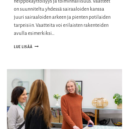
helppokäyttöisyys ja toiminnallisuus. Vaatteet
on suunniteltu yhdessä sairaaloiden kanssa
juuri sairaaloiden arkeen ja pienten potilaiden
tarpeisiin. Vaatteita voi erilaisten rakenteiden
avulla esimerkiksi…
KESKOSVAATTEET
LUE LISÄÄ
JA
VASTASYNTYNEIDEN
VAATTEET
SAIRAALOIHIN