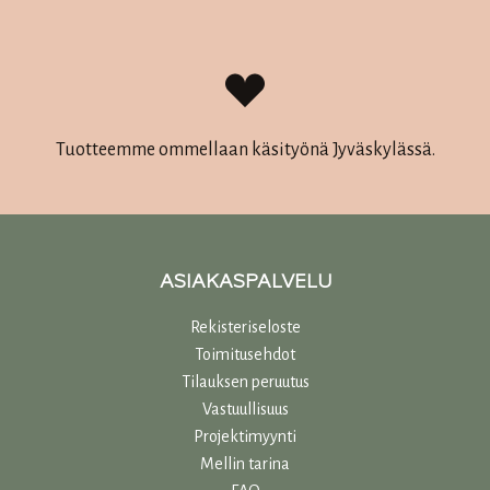
Tuotteemme ommellaan käsityönä Jyväskylässä.
ASIAKASPALVELU
Rekisteriseloste
Toimitusehdot
Tilauksen peruutus
Vastuullisuu
s
Projektimyynti
Mellin tarina