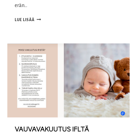
erän…
KESKIMAAN
LUE LISÄÄ
110-
VUOTISJUHLAVUOSI
VAUVAVAKUUTUS IFLTÄ