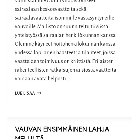
Valmistamme Oulun yliopistolliseen
sairaalaan keskosvaatteita sekä
sairaalavaatteita isommille vastasyntyneille
vauvoille. Mallisto on suunniteltu tiiviissä
yhteistyössä sairaalan henkilökunnan kanssa.
Olemme käyneet hoitohenkilökunnan kanssa
yhdessä läpi arjen haasteet ja tilanteet, joissa
vaatteiden toimivuus on kriittistä. Erilaisten
rakenteellisten ratkaisujen ansiosta vaatteita
voidaan avata helposti…
OULUN
LUE LISÄÄ
YLIOPISTOLLINEN
SAIRAALA
/
SAIRAALAVAATTEITA
VAUVAN ENSIMMÄINEN LAHJA
VASTASYNTYNEILLE
JA