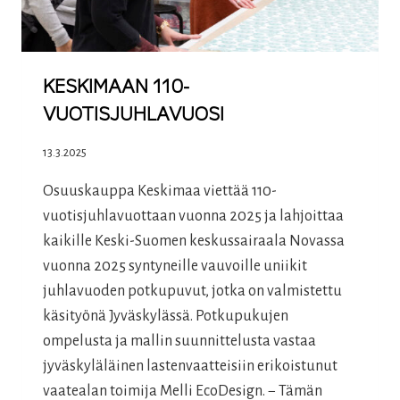
KESKIMAAN 110-
VUOTISJUHLAVUOSI
13.3.2025
Osuuskauppa Keskimaa viettää 110-
vuotisjuhlavuottaan vuonna 2025 ja lahjoittaa
kaikille Keski-Suomen keskussairaala Novassa
vuonna 2025 syntyneille vauvoille uniikit
juhlavuoden potkupuvut, jotka on valmistettu
käsityönä Jyväskylässä. Potkupukujen
ompelusta ja mallin suunnittelusta vastaa
jyväskyläläinen lastenvaatteisiin erikoistunut
vaatealan toimija Melli EcoDesign. − Tämän