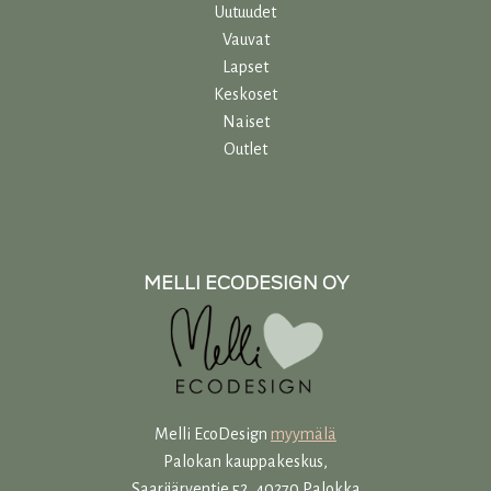
Uutuudet
Vauvat
Lapset
Keskoset
Naiset
Outlet
MELLI ECODESIGN OY
Melli EcoDesign
myymälä
Palokan kauppakeskus,
Saarijärventie 52, 40270 Palokka