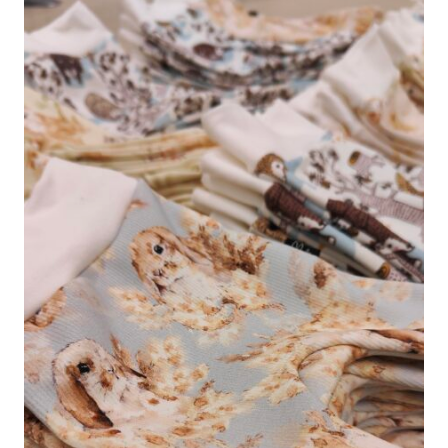
KOTIMAISET
VAUVAN
BODYT
JUHLISTAMAAN
UUSIA
ALKUJA