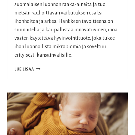
suomalaisen luonnon raaka-aineita ja tuo
metsän rauhoittavan vaikutuksen osaksi
ihonhoitoa ja arkea. Hankkeen tavoitteena on
suunnitella ja kaupallistaa innovatiivinen, ihoa
vasten käytettävä hyvinvointituote, joka tukee
ihon luonnollista mikrobiomia ja soveltuu
erityisesti kansainvälisille…
MELLI
LUE LISÄÄ
ECODESIGNIN
TUOTEKEHITYSHANKE
2024–
2025