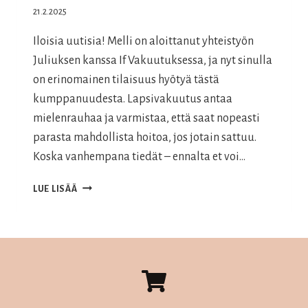
21.2.2025
Iloisia uutisia! Melli on aloittanut yhteistyön
Juliuksen kanssa If Vakuutuksessa, ja nyt sinulla
on erinomainen tilaisuus hyötyä tästä
kumppanuudesta. Lapsivakuutus antaa
mielenrauhaa ja varmistaa, että saat nopeasti
parasta mahdollista hoitoa, jos jotain sattuu.
Koska vanhempana tiedät – ennalta et voi…
VAUVAVAKUUTUS
LUE LISÄÄ
IFLTÄ