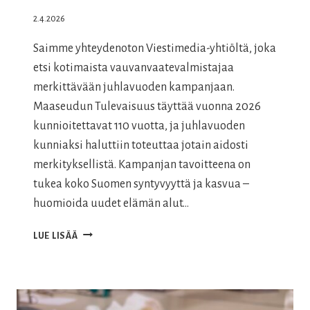
2.4.2026
Saimme yhteydenoton Viestimedia-yhtiöltä, joka
etsi kotimaista vauvanvaatevalmistajaa
merkittävään juhlavuoden kampanjaan.
Maaseudun Tulevaisuus täyttää vuonna 2026
kunnioitettavat 110 vuotta, ja juhlavuoden
kunniaksi haluttiin toteuttaa jotain aidosti
merkityksellistä. Kampanjan tavoitteena on
tukea koko Suomen syntyvyyttä ja kasvua –
huomioida uudet elämän alut…
MAASEUDUN
LUE LISÄÄ
TULEVAISUUS
110
VUOTTA
–