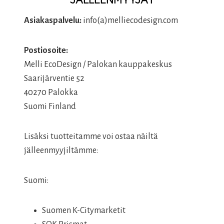
JÄLLEENMYYJÄT
Asiakaspalvelu:
info(a)melliecodesign.com
Postiosoite:
Melli EcoDesign / Palokan kauppakeskus
Saarijärventie 52
40270 Palokka
Suomi Finland
Lisäksi tuotteitamme voi ostaa näiltä
jälleenmyyjiltämme:
Suomi:
Suomen K-Citymarketit