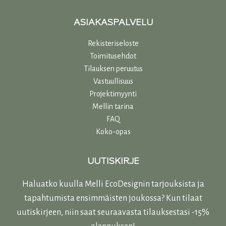
ASIAKASPALVELU
Rekisteriseloste
Toimitusehdot
Tilauksen peruutus
Vastuullisuu
s
Projektimyynti
Mellin tarina
FAQ
Koko-opas
UUTISKIRJE
Haluatko kuulla Melli EcoDesignin tarjouksista ja
tapahtumista ensimmäisten joukossa? Kun tilaat
uutiskirjeen, niin saat seuraavasta tilauksestasi -15%