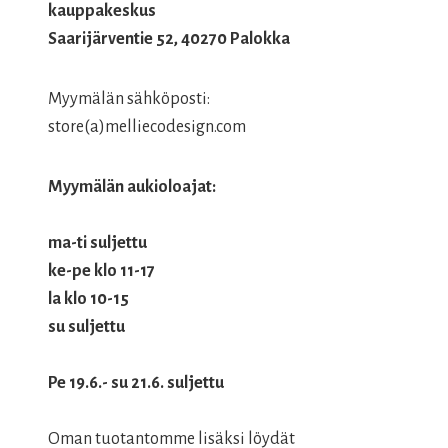
kauppakeskus
Saarijärventie 52, 40270 Palokka
Myymälän sähköposti:
store(a)melliecodesign.com
Myymälän aukioloajat:
ma-ti suljettu
ke-pe klo 11-17
la klo 10-15
su suljettu
Pe 19.6.- su 21.6. suljettu
Oman tuotantomme lisäksi löydät