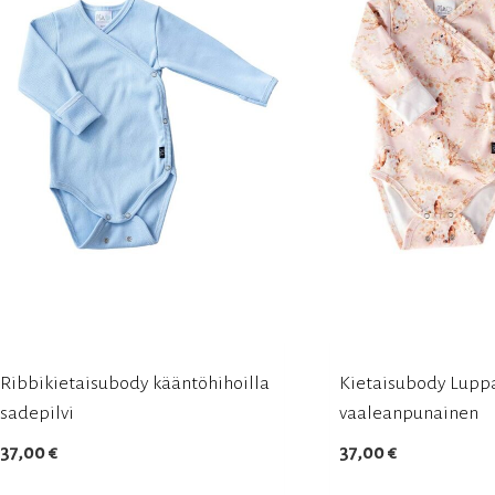
tehdä
tehdä
valinnat
valinnat
tuotteen
tuotteen
sivulla.
sivulla.
Ribbikietaisubody kääntöhihoilla
Kietaisubody Lupp
sadepilvi
vaaleanpunainen
37,00
€
37,00
€