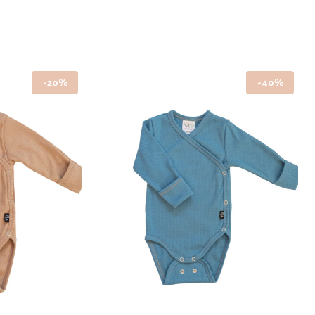
Tällä
tuotteella
on
-20%
-40%
useampi
muunnelma.
Voit
tehdä
valinnat
tuotteen
sivulla.