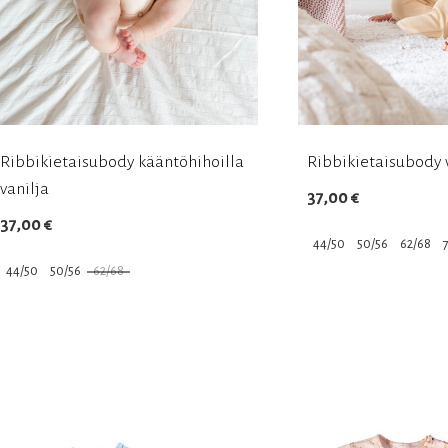
Ribbikietaisubody kääntöhihoilla
Ribbikietaisubody 
vanilja
37,00
€
37,00
€
44/50
50/56
62/68
44/50
50/56
62/68
Tällä
Tällä
tuotteella
tuotteella
on
on
useampi
useampi
muunnelma.
muunnelma.
Voit
Voit