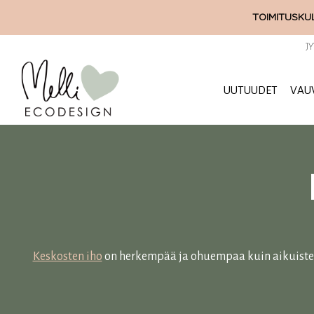
Siirry
TOIMITUSKUL
sisältöön
J
UUTUUDET
VAU
Keskosten iho
on herkempää ja ohuempaa kuin aikuisten 