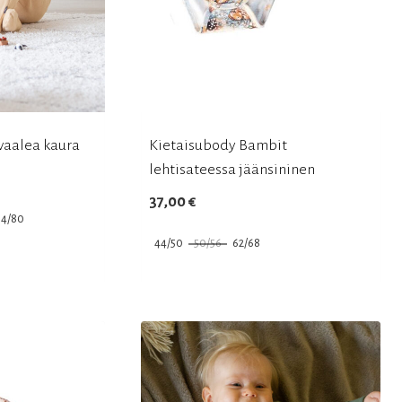
vaalea kaura
Kietaisubody Bambit
lehtisateessa jäänsininen
37,00
€
74/80
44/50
50/56
62/68
Tällä
tuotteella
on
useampi
muunnelma.
Voit