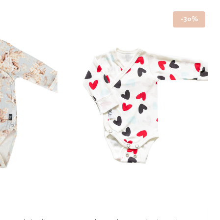
on
-30%
useampi
muunnelma.
Voit
tehdä
valinnat
tuotteen
sivulla.