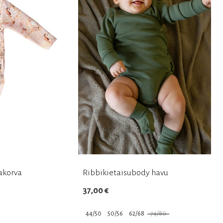
tehdä
valinnat
tuotteen
sivulla.
akorva
Ribbikietaisubody havu
37,00
€
44/50
50/56
62/68
74/80