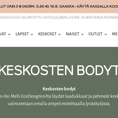
UT VAIN 3 € (NORM. 5,90 €) 16.8. SAAKKA • KÄYTÄ KASSALLA KO
YVÄSKYLÄSSÄ VALMISTETTU VASTUULLINEN LASTEN- JA NAISTENVAATEMERK
VAT
LAPSET
KESKOSET
NAISET
OUTLET
ME
KESKOSTEN BODY
Keskosten bodyt
iho. Melli EcoDesigninilta löydät laadukkaat ja pehmeät kes
valmistetaan omalla ompelimotehtaalla Jyväskylässä.