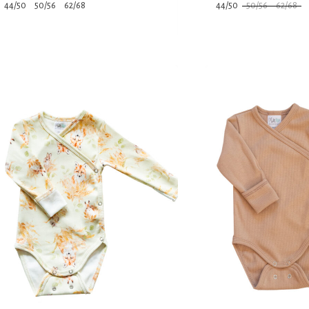
44/50
50/56
62/68
44/50
50/56
62/68
Tällä
Tällä
tuotteella
tuotteella
on
on
useampi
useampi
muunnelma.
muunnelma.
Voit
Voit
tehdä
tehdä
valinnat
valinnat
tuotteen
tuotteen
sivulla.
sivulla.