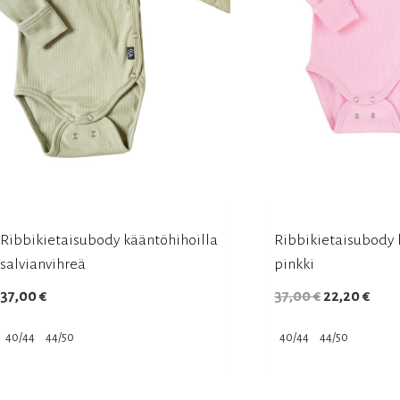
tuotteen
tuotteen
sivulla.
sivulla.
Ribbikietaisubody kääntöhihoilla
Ribbikietaisubody 
salvianvihreä
pinkki
Alkuperäin
Nyky
37,00
€
37,00
€
22,20
€
hinta
hint
40/44
44/50
40/44
44/50
oli:
on:
Tällä
Tällä
37,00 €.
22,2
tuotteella
tuotteella