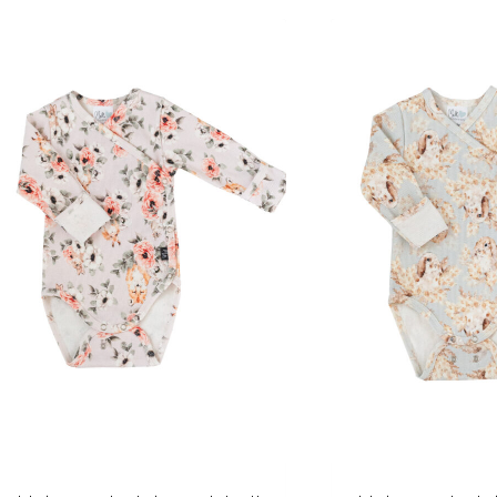
on
on
useampi
useampi
muunnelma.
muunnelma.
Voit
Voit
tehdä
tehdä
valinnat
valinnat
tuotteen
tuotteen
sivulla.
sivulla.