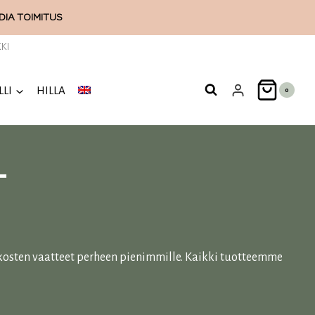
ODIA
TOIMITUS
KI
LLI
HILLA
0
T
kosten vaatteet perheen pienimmille. Kaikki tuotteemme