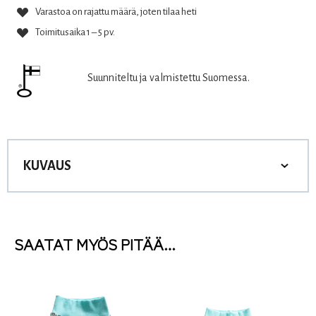
Varastoa on rajattu määrä, joten tilaa heti
Toimitusaika 1 – 5 pv.
Suunniteltu ja valmistettu Suomessa.
KUVAUS
SAATAT MYÖS PITÄÄ…