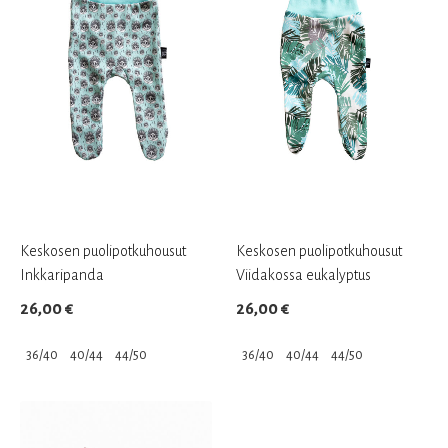
Keskosen puolipotkuhousut
Keskosen puolipotkuhousut
Inkkaripanda
Viidakossa eukalyptus
26,00
€
26,00
€
36/40
40/44
44/50
36/40
40/44
44/50
Tällä
Tällä
tuotteella
tuotteella
on
on