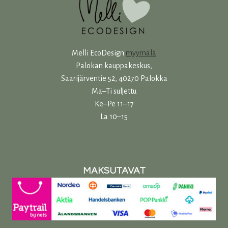
Melli EcoDesign
myymälä
Palokan kauppakeskus,
Saarijärventie 52, 40270 Palokka
Ma–Ti suljettu
Ke–Pe 11–17
La 10–15
MAKSUTAVAT