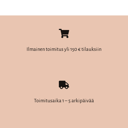
on
useampi
muunnelma.
Voit
tehdä
valinnat
Ilmainen toimitus yli 150 € tilauksiin
tuotteen
sivulla.
Toimitusaika 1 – 5 arkipäivää