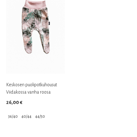
useampi
useampi
muunnelma.
muunnelma.
Voit
Voit
tehdä
tehdä
valinnat
valinnat
tuotteen
tuotteen
sivulla.
sivulla.
Keskosen puolipotkuhousut
Viidakossa vanha roosa
26,00
€
36/40
40/44
44/50
Tällä
tuotteella