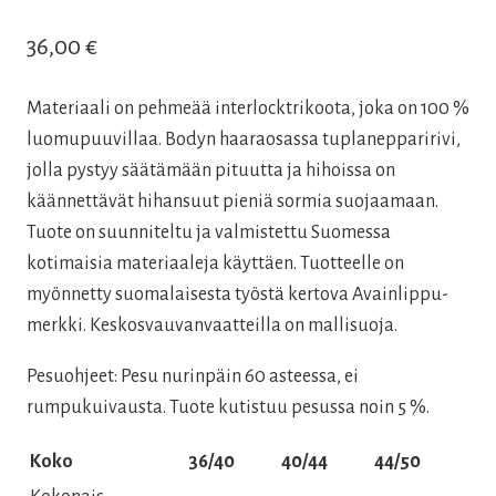
36,00
€
Materiaali on pehmeää interlocktrikoota, joka on 100 %
luomupuuvillaa. Bodyn haaraosassa tuplanepparirivi,
jolla pystyy säätämään pituutta ja hihoissa on
käännettävät hihansuut pieniä sormia suojaamaan.
Tuote on suunniteltu ja valmistettu Suomessa
kotimaisia materiaaleja käyttäen. Tuotteelle on
myönnetty suomalaisesta työstä kertova Avainlippu-
merkki. Keskosvauvanvaatteilla on mallisuoja.
Pesuohjeet: Pesu nurinpäin 60 asteessa, ei
rumpukuivausta. Tuote kutistuu pesussa noin 5 %.
Koko
36/40
40/44
44/50