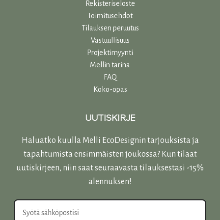
Rekisteriseloste
Toimitusehdot
Tilauksen peruutus
Vastuullisuu
s
Projektimyynti
Mellin tarina
FAQ
Koko-opas
UUTISKIRJE
Haluatko kuulla Melli EcoDesignin tarjouksista ja
tapahtumista ensimmäisten joukossa? Kun tilaat
uutiskirjeen, niin saat seuraavasta tilauksestasi -15%
alennuksen!