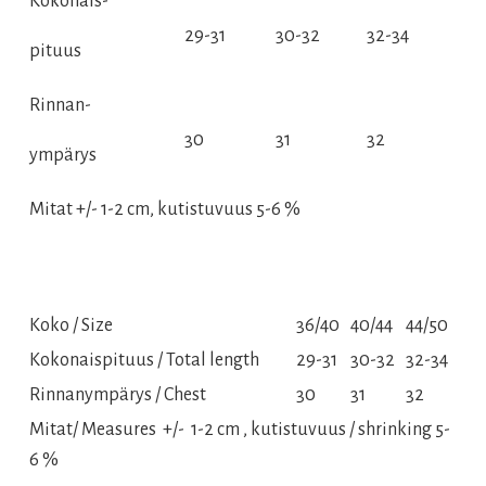
Kokonais-
29-31
30-32
32-34
pituus
Rinnan-
30
31
32
ympärys
Mitat +/- 1-2 cm, kutistuvuus 5-6 %
Koko / Size
36/40
40/44
44/50
Kokonaispituus / Total length
29-31
30-32
32-34
Rinnanympärys / Chest
30
31
32
Mitat/ Measures +/- 1-2 cm , kutistuvuus / shrinking 5-
6 %