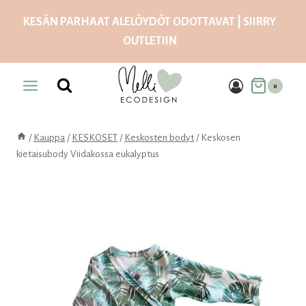
Siirry
KESÄN PARHAAT ALELÖYDÖT ODOTTAVAT | SIIRRY
sisältöön
OUTLETIIN
0
/
Kauppa
/
KESKOSET
/
Keskosten bodyt
/
Keskosen
kietaisubody Viidakossa eukalyptus