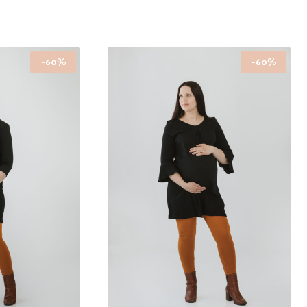
Tällä
69,00 €.
23,60 €.
tuotteella
on
-60%
-60%
useampi
muunnelma.
Voit
tehdä
valinnat
tuotteen
sivulla.