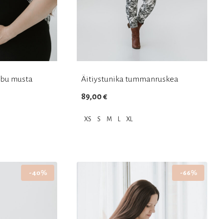
mbu musta
Äitiystunika tummanruskea
89,00
€
XS
S
M
L
XL
Tällä
tuotteella
on
-40%
-66%
useampi
muunnelma.
Voit
tehdä