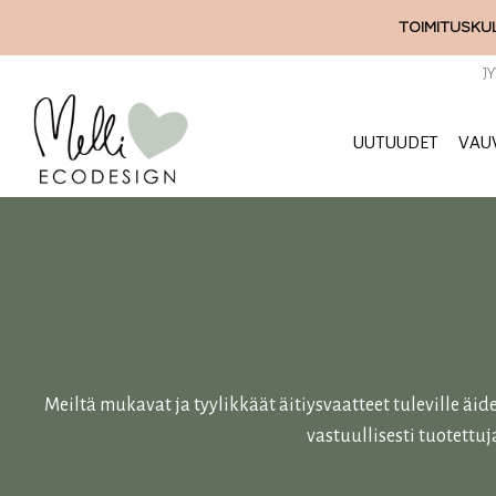
Siirry
TOIMITUSKUL
sisältöön
J
UUTUUDET
VAU
Meiltä mukavat ja tyylikkäät äitiysvaatteet tuleville äi
vastuullisesti tuotettu