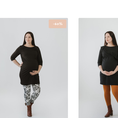
Tällä
Tällä
tuotteella
tuotteella
on
on
-60%
useampi
useampi
muunnelma.
muunnelma.
Voit
Voit
tehdä
tehdä
valinnat
valinnat
tuotteen
tuotteen
sivulla.
sivulla.