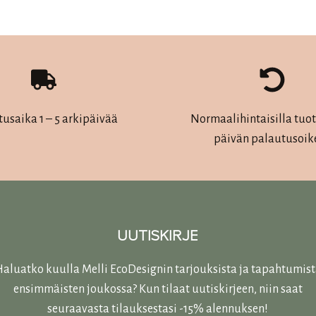
useampi
useampi
muunnelma.
muunnelma.
Voit
Voit
tehdä
tehdä
valinnat
valinnat
tuotteen
tuotteen
tusaika 1 – 5 arkipäivää
Normaalihintaisilla tuott
sivulla.
sivulla.
päivän palautusoik
UUTISKIRJE
aluatko kuulla Melli EcoDesignin tarjouksista ja tapahtumis
ensimmäisten joukossa? Kun tilaat uutiskirjeen, niin saat
seuraavasta tilauksestasi -15% alennuksen!