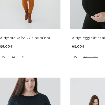
Äitiystunika holkkihiha musta
Äitiyslegginsit ba
59,00
€
65,00
€
XS
S
M
L
XL
XS
S
M
L
XL
Tällä
Tällä
tuotteella
tuotteella
on
on
useampi
useampi
muunnelma.
muunnelma.
Voit
Voit
tehdä
tehdä