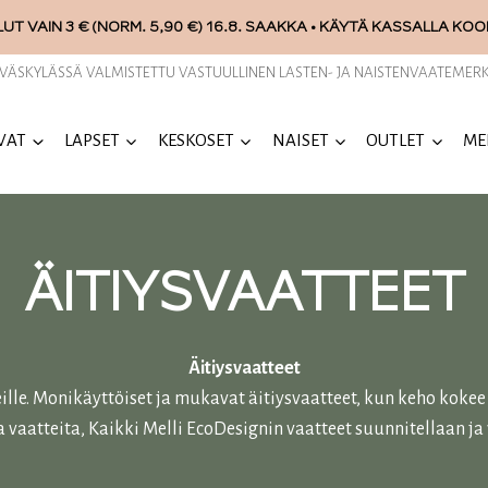
UT VAIN 3 € (NORM. 5,90 €) 16.8. SAAKKA • KÄYTÄ KASSALLA KO
YVÄSKYLÄSSÄ VALMISTETTU VASTUULLINEN LASTEN- JA NAISTENVAATEMERK
VAT
LAPSET
KESKOSET
NAISET
OUTLET
ME
ÄITIYSVAATTEET
Äitiysvaatteet
deille. Monikäyttöiset ja mukavat äitiysvaatteet, kun keho koke
ja vaatteita, Kaikki Melli EcoDesignin vaatteet suunnitellaan j