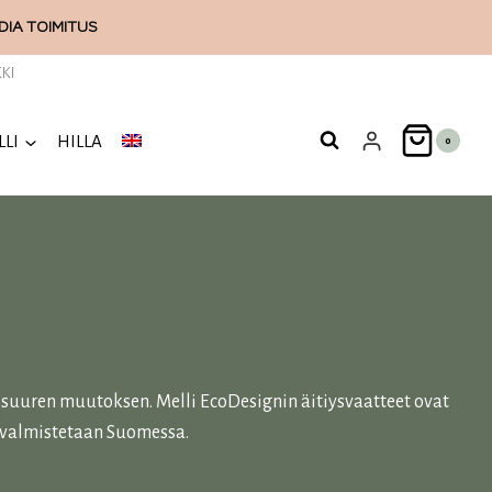
ODIA
TOIMITUS
KI
LLI
HILLA
0
e suuren muutoksen. Melli EcoDesignin äitiysvaatteet ovat
a valmistetaan Suomessa.