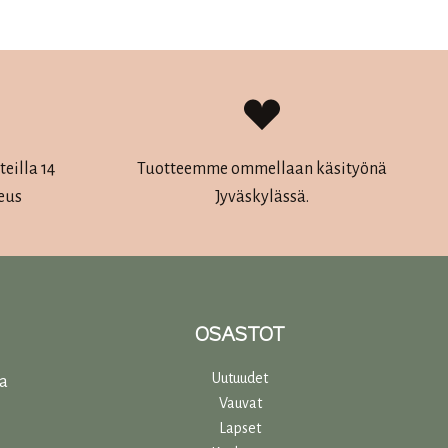
useampi
muunnelma.
Voit
tehdä
valinnat
tuotteen
eilla 14
Tuotteemme ommellaan käsityönä
sivulla.
eus
Jyväskylässä.
OSASTOT
Uutuudet
ta
Vauvat
Lapset