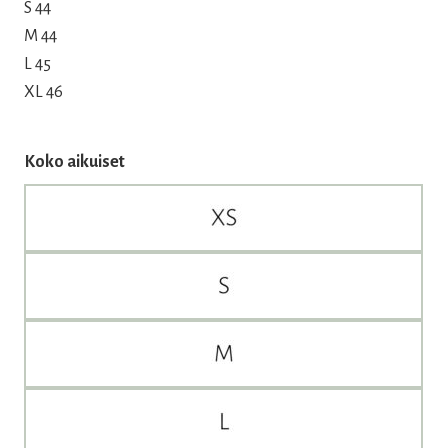
S 44
M 44
L 45
XL 46
Koko aikuiset