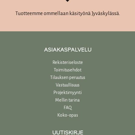
Tuotteemme ommellaan käsityönä Jyväskylässä.
ASIAKASPALVELU
Rekisteriseloste
Toimitusehdot
Tilauksen peruutus
Vastuullisuu
s
Projektimyynti
Mellin tarina
FAQ
Koko-opas
UUTISKIRJE