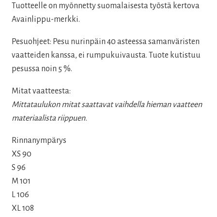
Tuotteelle on myönnetty suomalaisesta työstä kertova
Avainlippu-merkki.
Pesuohjeet: Pesu nurinpäin 40 asteessa samanväristen
vaatteiden kanssa, ei rumpukuivausta. Tuote kutistuu
pesussa noin 5 %.
Mitat vaatteesta:
Mittataulukon mitat saattavat vaihdella hieman vaatteen
materiaalista riippuen.
Rinnanympärys
XS 90
S 96
M 101
L 106
XL 108