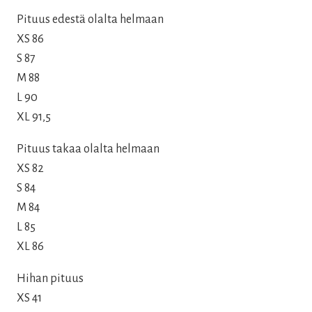
Pituus edestä olalta helmaan
XS 86
S 87
M 88
L 90
XL 91,5
Pituus takaa olalta helmaan
XS 82
S 84
M 84
L 85
XL 86
Hihan pituus
XS 41