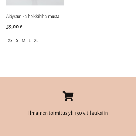
Äitiystunika holkkihiha musta
59,00
€
XS
S
M
L
XL
Tällä
tuotteella
on
useampi
muunnelma.
Voit
tehdä
valinnat
Ilmainen toimitus yli 150 € tilauksiin
tuotteen
sivulla.