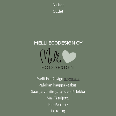
Naiset
Outlet
MELLI ECODESIGN OY
Melli EcoDesign
myymälä
Palokan kauppakeskus,
Saarijärventie 52, 40270 Palokka
Ma–Ti suljettu
Ke–Pe 11–17
La 10–15