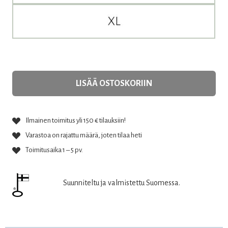
LISÄÄ OSTOSKORIIN
Ilmainen toimitus yli 150 € tilauksiin!
Varastoa on rajattu määrä, joten tilaa heti
Toimitusaika 1 – 5 pv.
Suunniteltu ja valmistettu Suomessa.