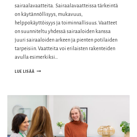
sairaalavaatteita. Sairaalavaatteissa tärkeintä
on käytännöllisyys, mukavuus,
helppokäyttöisyys ja toiminnallisuus. Vaatteet
on suunniteltu yhdessä sairaaloiden kanssa
juuri sairaaloiden arkeen ja pienten potilaiden
tarpeisiin. Vaatteita voi erilaisten rakenteiden
avulla esimerkiksi…
KESKOSVAATTEET
LUE LISÄÄ
JA
VASTASYNTYNEIDEN
VAATTEET
SAIRAALOIHIN