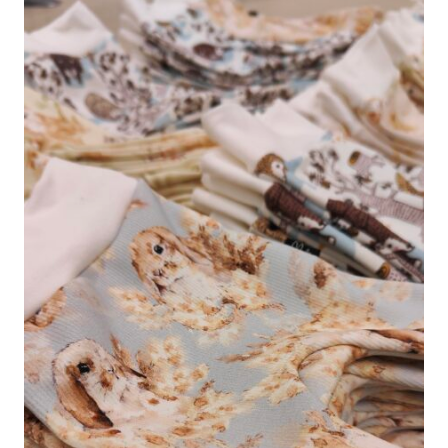
KOTIMAISET
VAUVAN
BODYT
JUHLISTAMAAN
UUSIA
ALKUJA