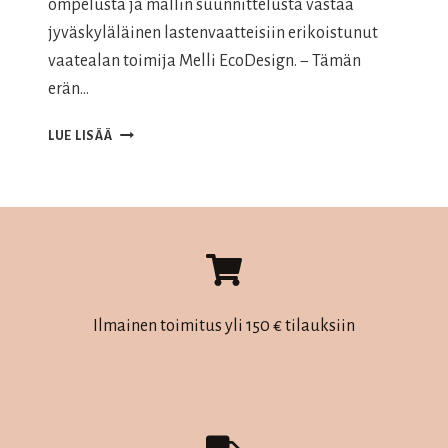
ompelusta ja mallin suunnittelusta vastaa
jyväskyläläinen lastenvaatteisiin erikoistunut
vaatealan toimija Melli EcoDesign. − Tämän
erän…
KESKIMAAN
LUE LISÄÄ
110-
VUOTISJUHLAVUOSI
Ilmainen toimitus yli 150 € tilauksiin