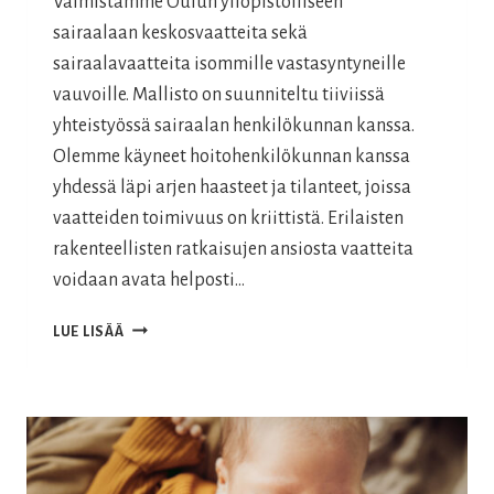
Valmistamme Oulun yliopistolliseen
sairaalaan keskosvaatteita sekä
sairaalavaatteita isommille vastasyntyneille
vauvoille. Mallisto on suunniteltu tiiviissä
yhteistyössä sairaalan henkilökunnan kanssa.
Olemme käyneet hoitohenkilökunnan kanssa
yhdessä läpi arjen haasteet ja tilanteet, joissa
vaatteiden toimivuus on kriittistä. Erilaisten
rakenteellisten ratkaisujen ansiosta vaatteita
voidaan avata helposti…
OULUN
LUE LISÄÄ
YLIOPISTOLLINEN
SAIRAALA
/
SAIRAALAVAATTEITA
VASTASYNTYNEILLE
JA