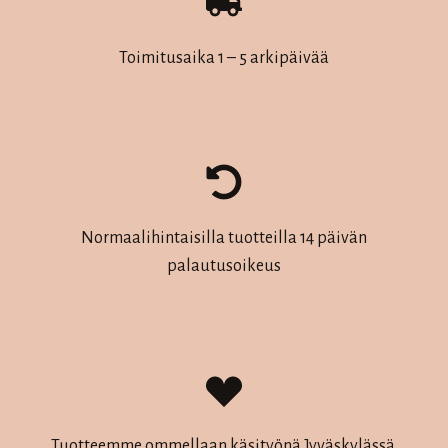
Toimitusaika 1 – 5 arkipäivää
Normaalihintaisilla tuotteilla 14 päivän
palautusoikeus
Tuotteemme ommellaan käsityönä Jyväskylässä.