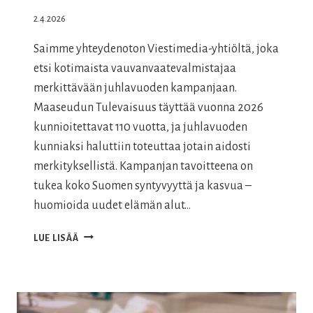
2.4.2026
Saimme yhteydenoton Viestimedia-yhtiöltä, joka
etsi kotimaista vauvanvaatevalmistajaa
merkittävään juhlavuoden kampanjaan.
Maaseudun Tulevaisuus täyttää vuonna 2026
kunnioitettavat 110 vuotta, ja juhlavuoden
kunniaksi haluttiin toteuttaa jotain aidosti
merkityksellistä. Kampanjan tavoitteena on
tukea koko Suomen syntyvyyttä ja kasvua –
huomioida uudet elämän alut…
MAASEUDUN
LUE LISÄÄ
TULEVAISUUS
110
VUOTTA
–