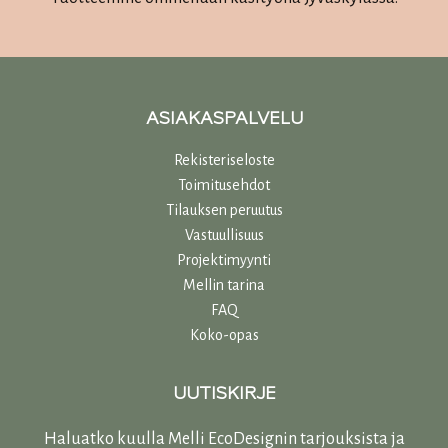
ASIAKASPALVELU
Rekisteriseloste
Toimitusehdot
Tilauksen peruutus
Vastuullisuu
s
Projektimyynti
Mellin tarina
FAQ
Koko-opas
UUTISKIRJE
Haluatko kuulla Melli EcoDesignin tarjouksista ja