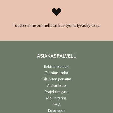
Tuotteemme ommellaan käsityönä Jyväskylässä.
ASIAKASPALVELU
Rekisteriseloste
Toimitusehdot
Tilauksen peruutus
Vastuullisuu
s
Projektimyynti
Mellin tarina
FAQ
Koko-opas