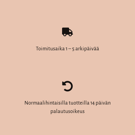
tuotteen
tuotteen
sivulla.
sivulla.
Toimitusaika 1 – 5 arkipäivää
Normaalihintaisilla tuotteilla 14 päivän
palautusoikeus