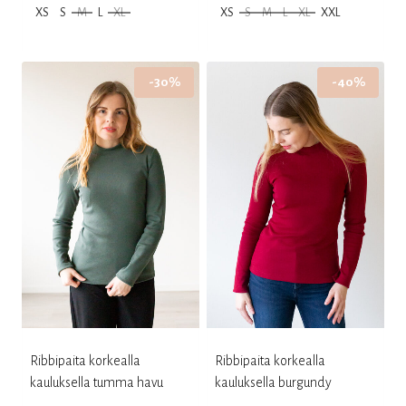
XS
S
M
L
XL
XS
S
M
L
XL
XXL
oli:
on:
oli:
on:
Tällä
Tällä
85,00 €.
59,50 €.
95,00 €.
76,00 €.
tuotteella
tuotteella
-30%
-40%
on
on
useampi
useampi
muunnelma.
muunnelma.
Voit
Voit
tehdä
tehdä
valinnat
valinnat
tuotteen
tuotteen
sivulla.
sivulla.
Ribbipaita korkealla
Ribbipaita korkealla
kauluksella tumma havu
kauluksella burgundy