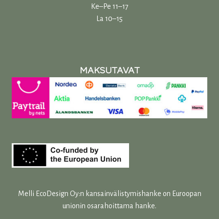
Ke–Pe 11–17
La 10–15
MAKSUTAVAT
Melli EcoDesign Oy:n kansainvälistymishanke on Euroopan
unionin osarahoittama hanke.