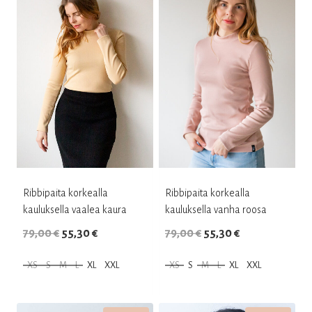
useampi
useampi
muunnelma.
muunnelma.
Voit
Voit
tehdä
tehdä
valinnat
valinnat
tuotteen
tuotteen
sivulla.
sivulla.
Ribbipaita korkealla
Ribbipaita korkealla
kauluksella vaalea kaura
kauluksella vanha roosa
Alkuperäinen
Nykyinen
Alkuperäinen
Nykyinen
79,00
€
55,30
€
79,00
€
55,30
€
hinta
hinta
hinta
hinta
XS
S
M
L
XL
XXL
XS
S
M
L
XL
XXL
oli:
on:
oli:
on:
Tällä
Tällä
79,00 €.
55,30 €.
79,00 €.
55,30 €.
tuotteella
tuotteella