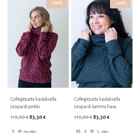
-30%
-30%
on
on
useampi
useampi
muunnelma.
muunnelma.
Voit
Voit
tehdä
tehdä
valinnat
valinnat
tuotteen
tuotteen
sivulla.
sivulla.
Collegepaita kauluksella
Collegepaita kauluksella
Leopardi pinkki
Leopardi tumma havu
Alkuperäinen
Nykyinen
Alkuperäinen
Nykyinen
119,00
€
83,30
€
119,00
€
83,30
€
hinta
hinta
hinta
hinta
S
M
L
XL
XS
S
M
L
XL
oli:
on:
oli:
on: