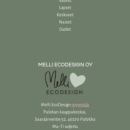
Vauvat
Lapset
Keskoset
Naiset
Outlet
MELLI ECODESIGN OY
Melli EcoDesign
myymälä
Palokan kauppakeskus,
Saarijärventie 52, 40270 Palokka
Ma–Ti suljettu