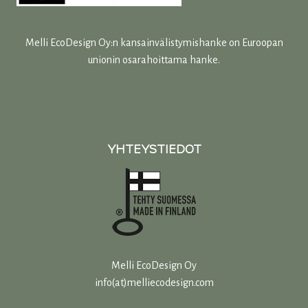
Melli EcoDesign Oy:n kansainvälistymishanke on Euroopan
unionin osarahoittama hanke.
YHTEYSTIEDOT
Melli EcoDesign Oy
info(at)melliecodesign.com