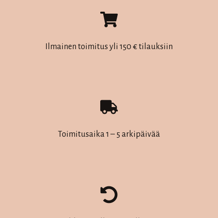
muunnelma.
muunnelma.
Voit
Voit
tehdä
tehdä
Ilmainen toimitus yli 150 € tilauksiin
valinnat
valinnat
tuotteen
tuotteen
sivulla.
sivulla.
Toimitusaika 1 – 5 arkipäivää