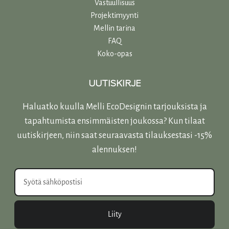
Vastuullisuu
s
Projektimyynti
Mellin tarina
FAQ
Koko-opas
UUTISKIRJE
Haluatko kuulla Melli EcoDesignin tarjouksista ja
tapahtumista ensimmäisten joukossa? Kun tilaat
uutiskirjeen, niin saat seuraavasta tilauksestasi -15%
alennuksen!
Liity