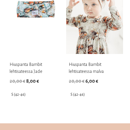
Voit
Voit
tehdä
tehdä
valinnat
valinnat
tuotteen
tuotteen
sivulla.
sivulla.
Hiuspanta Bambit
Hiuspanta Bambit
lehtisateessa Jade
lehtisateessa malva
Alkuperäinen
Nykyinen
Alkuperäinen
Nykyinen
20,00
€
8,00
€
20,00
€
6,00
€
hinta
hinta
hinta
hinta
S (42-46)
S (42-46)
oli:
on:
oli:
on:
Tällä
Tällä
20,00 €.
8,00 €.
20,00 €.
6,00 €.
tuotteella
tuotteella
on
on
useampi
useampi