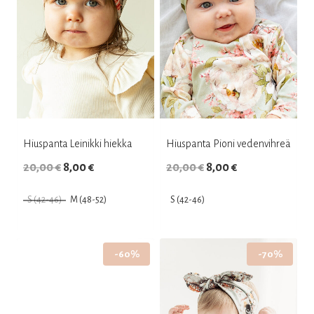
tehdä
tehdä
valinnat
valinnat
tuotteen
tuotteen
sivulla.
sivulla.
Hiuspanta Leinikki hiekka
Hiuspanta Pioni vedenvihreä
Alkuperäinen
Nykyinen
Alkuperäinen
Nykyinen
20,00
€
8,00
€
20,00
€
8,00
€
hinta
hinta
hinta
hinta
S (42-46)
M (48-52)
S (42-46)
oli:
on:
oli:
on:
Tällä
Tällä
20,00 €.
8,00 €.
20,00 €.
8,00 €.
tuotteella
tuotteella
-60%
-70%
on
on
useampi
useampi
muunnelma.
muunnelma.