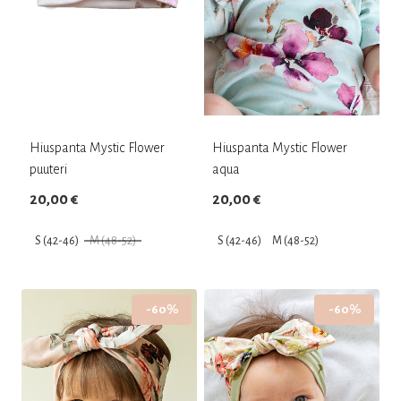
Hiuspanta Mystic Flower
Hiuspanta Mystic Flower
puuteri
aqua
20,00
€
20,00
€
S (42-46)
M (48-52)
S (42-46)
M (48-52)
Tällä
Tällä
tuotteella
tuotteella
-60%
-60%
on
on
useampi
useampi
muunnelma.
muunnelma.
Voit
Voit