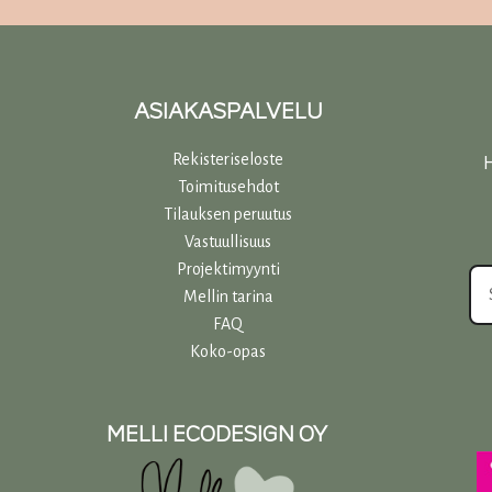
ASIAKASPALVELU
Rekisteriseloste
H
Toimitusehdot
Tilauksen peruutus
Vastuullisuu
s
Projektimyynti
Mellin tarina
FAQ
Koko-opas
MELLI ECODESIGN OY