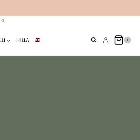
KI
LLI
HILLA
0