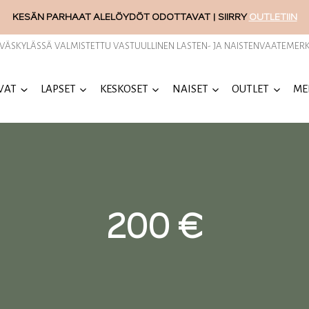
KESÄN PARHAAT ALELÖYDÖT ODOTTAVAT | SIIRRY
OUTLETIIN
YVÄSKYLÄSSÄ VALMISTETTU VASTUULLINEN LASTEN- JA NAISTENVAATEMERK
VAT
LAPSET
KESKOSET
NAISET
OUTLET
ME
200 €