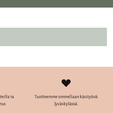
eilla 14
Tuotteemme ommellaan käsityönä
eus
Jyväskylässä.