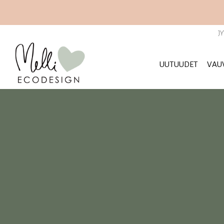
Siirry
sisältöön
J
UUTUUDET
VAU