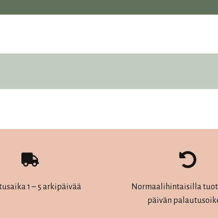
tusaika 1 – 5 arkipäivää
Normaalihintaisilla tuott
päivän palautusoik