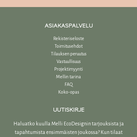
ASIAKASPALVELU
Rekisteriseloste
Toimitusehdot
Tilauksen peruutus
Vastuullisuu
s
Projektimyynti
Mellin tarina
FAQ
Koko-opas
UUTISKIRJE
Haluatko kuulla Melli EcoDesignin tarjouksista ja
tapahtumista ensimmäisten joukossa? Kun tilaat