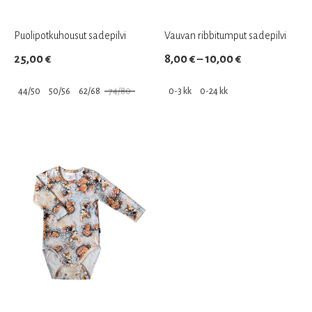
Puolipotkuhousut sadepilvi
Vauvan ribbitumput sadepilvi
Hintaluokka:
25,00
€
8,00
€
–
10,00
€
8,00 €
44/50
50/56
62/68
74/80
0-3 kk
0-24 kk
–
Tällä
Tällä
10,00 €
tuotteella
tuotteella
on
on
useampi
useampi
muunnelma.
muunnelma.
Voit
Voit
tehdä
tehdä
valinnat
valinnat
tuotteen
tuotteen
sivulla.
sivulla.