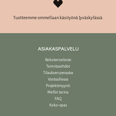
Tuotteemme ommellaan käsityönä Jyväskylässä.
ASIAKASPALVELU
Rekisteriseloste
Toimitusehdot
Tilauksen peruutus
Vastuullisuu
s
Projektimyynti
Mellin tarina
FAQ
Koko-opas