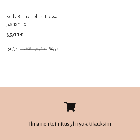
Body Bambit lehtisateessa
jäänsininen
35,00
€
50/56
62/68
74/80
86/92
Tällä
tuotteella
on
useampi
muunnelma.
Voit
tehdä
valinnat
Ilmainen toimitus yli 150 € tilauksiin
tuotteen
sivulla.