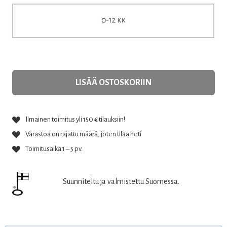
LISÄÄ OSTOSKORIIN
Ilmainen toimitus yli 150 € tilauksiin!
Varastoa on rajattu määrä, joten tilaa heti
Toimitusaika 1 – 5 pv.
Suunniteltu ja valmistettu Suomessa.