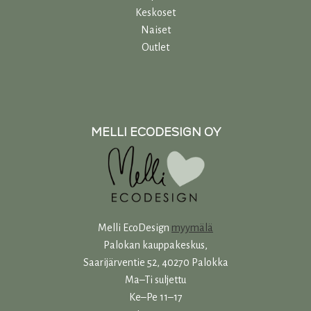
Keskoset
Naiset
Outlet
MELLI ECODESIGN OY
Melli EcoDesign
myymälä
Palokan kauppakeskus,
Saarijärventie 52, 40270 Palokka
Ma–Ti suljettu
Ke–Pe 11–17