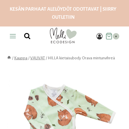
Siirry
KESÄN PARHAAT ALELÖYDÖT ODOTTAVAT | SIIRRY
sisältöön
OUTLETIIN
0
/
Kauppa
/
VAUVAT
/
HILLA kietaisubody Orava mintunvihreä