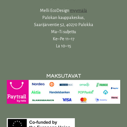
Melli EcoDesign
myymälä
Palokan kauppakeskus,
Saarijärventie 52, 40270 Palokka
Ma–Ti suljettu
Ke–Pe 11–17
La 10–15
MAKSUTAVAT