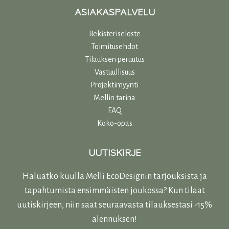
ASIAKASPALVELU
Rekisteriseloste
Toimitusehdot
Tilauksen peruutus
Vastuullisuu
s
Projektimyynti
Mellin tarina
FAQ
Koko-opas
UUTISKIRJE
Haluatko kuulla Melli EcoDesignin tarjouksista ja
tapahtumista ensimmäisten joukossa? Kun tilaat
uutiskirjeen, niin saat seuraavasta tilauksestasi -15%
alennuksen!