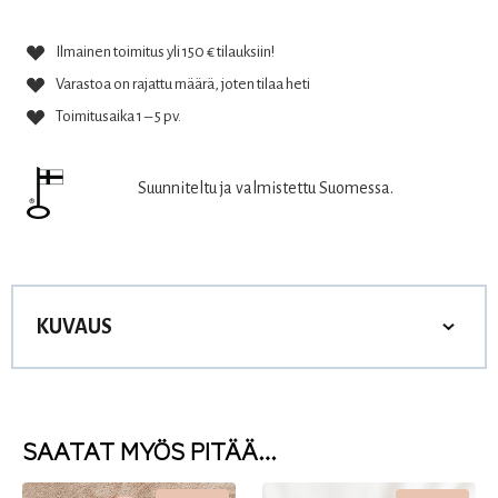
Ilmainen toimitus yli 150 € tilauksiin!
Varastoa on rajattu määrä, joten tilaa heti
Toimitusaika 1 – 5 pv.
Suunniteltu ja valmistettu Suomessa.
KUVAUS
SAATAT MYÖS PITÄÄ…