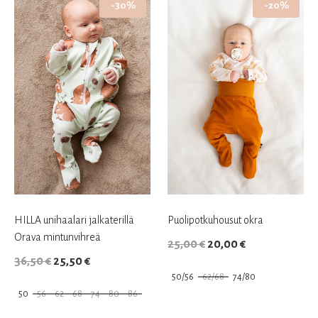
-30%
-20%
HILLA unihaalari jalkaterillä
Puolipotkuhousut okra
Orava mintunvihreä
Alkuperäinen
Nykyinen
25,00
€
20,00
€
Alkuperäinen
Nykyinen
36,50
€
25,50
€
hinta
hinta
50/56
62/68
74/80
hinta
hinta
oli:
on:
50
56
62
68
74
80
86
oli:
on:
25,00 €.
20,00 €.