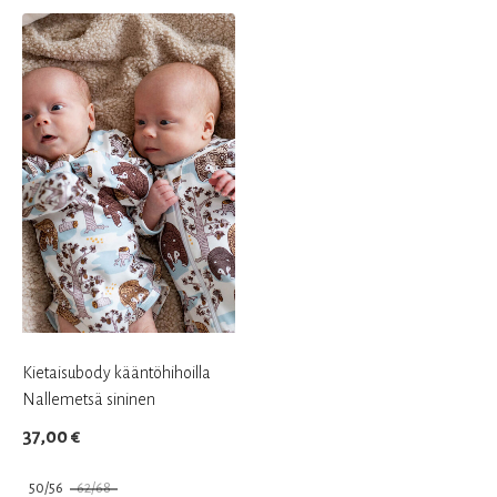
Tällä
Tällä
36,50 €.
25,50 €.
tuotteella
tuotteella
on
on
useampi
useampi
muunnelma.
muunnelma.
Voit
Voit
tehdä
tehdä
valinnat
valinnat
tuotteen
tuotteen
sivulla.
sivulla.
Kietaisubody kääntöhihoilla
Nallemetsä sininen
37,00
€
50/56
62/68