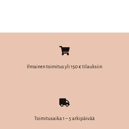
Tällä
tuotteella
on
useampi
muunnelma.
Voit
tehdä
valinnat
Ilmainen toimitus yli 150 € tilauksiin
tuotteen
sivulla.
Toimitusaika 1 – 5 arkipäivää