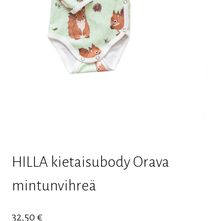
HILLA kietaisubody Orava
mintunvihreä
32,50
€