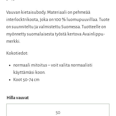
Vauvan kietaisubody. Materiaali on pehmeää
interlocktrikoota, joka on 100 % luomupuuvillaa. Tuote
on suunniteltu ja valmistettu Suomessa. Tuotteelle on
myönnetty suomalaisesta työstä kertova Avainlippu-
merkki.
Kokotiedot:
normaali mitoitus – voit valita normaalisti
käyttämäsi koon.
Koot 50-74 cm
Hilla vauvat