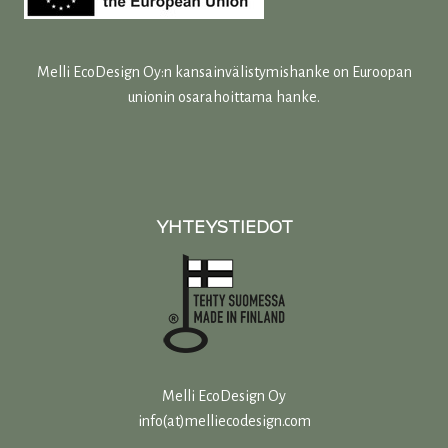
Melli EcoDesign Oy:n kansainvälistymishanke on Euroopan
unionin osarahoittama hanke.
YHTEYSTIEDOT
Melli EcoDesign Oy
info(at)melliecodesign.com