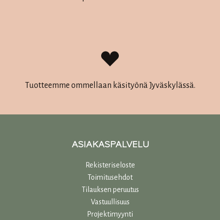
Tuotteemme ommellaan käsityönä Jyväskylässä.
ASIAKASPALVELU
Rekisteriseloste
Toimitusehdot
Tilauksen peruutus
Vastuullisuu
s
Projektimyynti