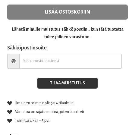
oli:
on:
LISÄÄ OSTOSKORIIN
36,50 €.
25,50 €.
Lähetä minulle muistutus sähköpostiini, kun tätä tuotetta
tulee jälleen varastoon.
Sähköpostiosoite
TILAA MUISTUTUS
Ilmainen toimitus yli 150 € tilauksiin!
Varastoa on rajattu määrä, joten tilaa heti
Toimitusaika 1 – 5 pv.