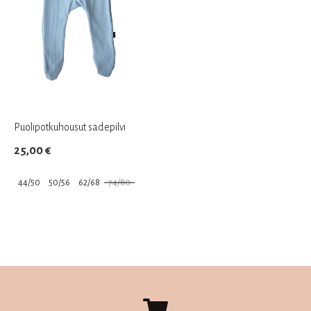
tehdä
tehdä
valinnat
valinnat
tuotteen
tuotteen
sivulla.
sivulla.
Puolipotkuhousut sadepilvi
25,00
€
44/50
50/56
62/68
74/80
Tällä
tuotteella
on
useampi
muunnelma.
Voit