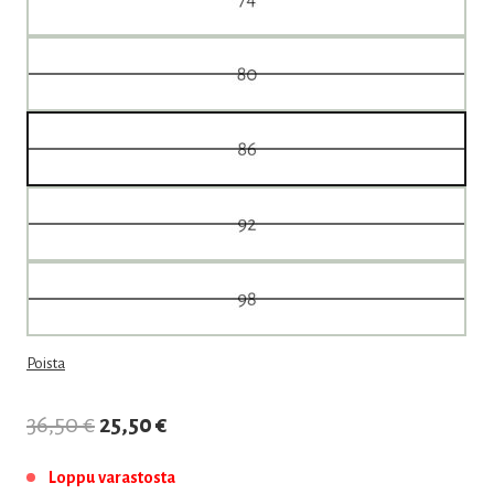
Poista
Alkuperäinen
Nykyinen
36,50
€
25,50
€
hinta
hinta
Loppu varastosta