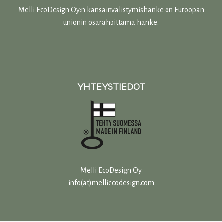
Melli EcoDesign Oy:n kansainvälistymishanke on Euroopan
unionin osarahoittama hanke.
YHTEYSTIEDOT
Melli EcoDesign Oy
info(at)melliecodesign.com