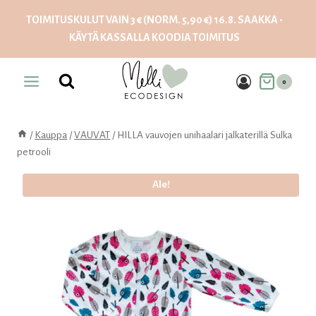
Siirry
TOIMITUSKULUT VAIN 3 € (NORM. 5,90 €) 16.8. SAAKKA •
sisältöön
KÄYTÄ KASSALLA KOODIA
TOIMITUS
0
/
Kauppa
/
VAUVAT
/
HILLA vauvojen unihaalari jalkaterillä Sulka
petrooli
Ale!