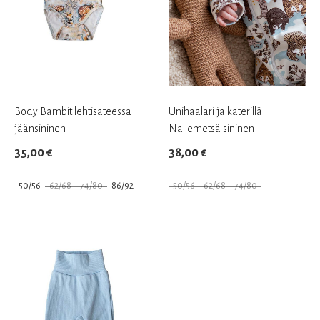
Body Bambit lehtisateessa
Unihaalari jalkaterillä
jäänsininen
Nallemetsä sininen
35,00
€
38,00
€
50/56
62/68
74/80
86/92
50/56
62/68
74/80
Tällä
Tällä
tuotteella
tuotteella
on
on
useampi
useampi
muunnelma.
muunnelma.
Voit
Voit