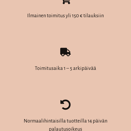
tehdä
valinnat
Ilmainen toimitus yli 150 € tilauksiin
tuotteen
sivulla.
Toimitusaika 1 – 5 arkipäivää
Normaalihintaisilla tuotteilla 14 päivän
palautusoikeus