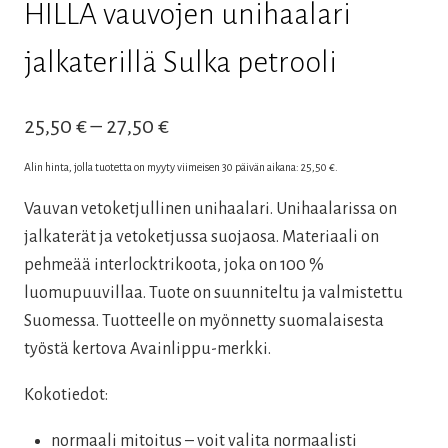
HILLA vauvojen unihaalari
jalkaterillä Sulka petrooli
Hintaluokka:
25,50
€
–
27,50
€
25,50 €
Alin hinta, jolla tuotetta on myyty viimeisen 30 päivän aikana:
25,50
€
.
–
Vauvan vetoketjullinen unihaalari. Unihaalarissa on
27,50 €
jalkaterät ja vetoketjussa suojaosa. Materiaali on
pehmeää interlocktrikoota, joka on 100 %
luomupuuvillaa. Tuote on suunniteltu ja valmistettu
Suomessa. Tuotteelle on myönnetty suomalaisesta
työstä kertova Avainlippu-merkki.
Kokotiedot:
normaali mitoitus – voit valita normaalisti