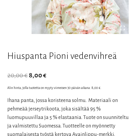
Hiuspanta Pioni vedenvihreä
Alkuperäinen
Nykyinen
20,00
€
8,00
€
hinta
hinta
Alin hinta, jolla tuotetta on myyty viimeisen 30 päivän aikana:
8,00
€
.
oli:
on:
Ihana panta, jossa koristeena solmu. Materiaali on
20,00 €.
8,00 €.
pehmeää jerseytrikoota, joka sisältää 95 %
luomupuuvillaa ja 5 % elastaania. Tuote on suunniteltu
ja valmistettu Suomessa. Tuotteelle on myönnetty
suomalaisesta työstä kertova Avainlippu-merkki.