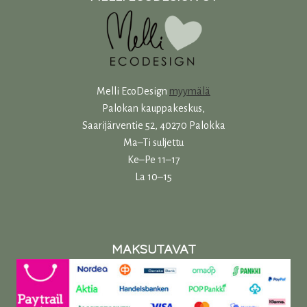
Melli EcoDesign
myymälä
Palokan kauppakeskus,
Saarijärventie 52, 40270 Palokka
Ma–Ti suljettu
Ke–Pe 11–17
La 10–15
MAKSUTAVAT