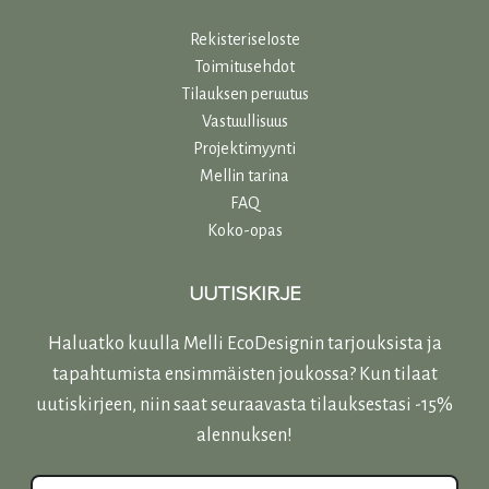
Rekisteriseloste
Toimitusehdot
Tilauksen peruutus
Vastuullisuu
s
Projektimyynti
Mellin tarina
FAQ
Koko-opas
UUTISKIRJE
Haluatko kuulla Melli EcoDesignin tarjouksista ja
tapahtumista ensimmäisten joukossa? Kun tilaat
uutiskirjeen, niin saat seuraavasta tilauksestasi -15%
alennuksen!