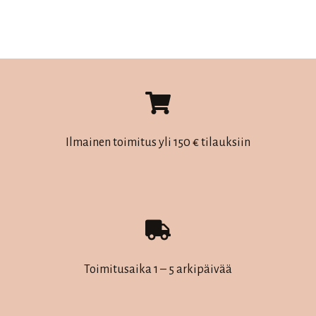
tuotteella
tuotteella
on
on
useampi
useampi
muunnelma.
muunnelma.
Voit
Voit
tehdä
tehdä
valinnat
valinnat
Ilmainen toimitus yli 150 € tilauksiin
tuotteen
tuotteen
sivulla.
sivulla.
Toimitusaika 1 – 5 arkipäivää