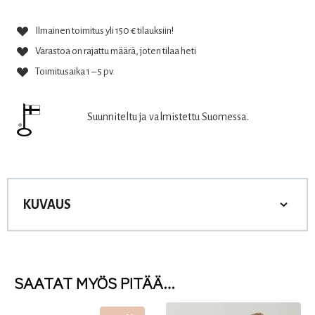
Ilmainen toimitus yli 150 € tilauksiin!
Varastoa on rajattu määrä, joten tilaa heti
Toimitusaika 1 – 5 pv.
Suunniteltu ja valmistettu Suomessa.
KUVAUS
SAATAT MYÖS PITÄÄ…