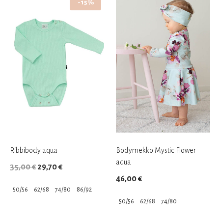
-15%
Ribbibody aqua
Bodymekko Mystic Flower
aqua
Alkuperäinen
Nykyinen
35,00
€
29,70
€
46,00
€
hinta
hinta
50/56
62/68
74/80
86/92
oli:
on:
50/56
62/68
74/80
35,00 €.
29,70 €.
Tällä
Tällä