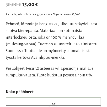
Alkuperäinen
Nykyinen
30,00
€
15,00
€
hinta
hinta
Alin hinta, jolla tuotetta on myyty viimeisen 30 päivän aikana:
15,00
€
.
oli:
on:
Pehmeä, lämmin ja hengittävä, ulkoiluun täydellisesti
30,00 €.
15,00 €.
sopiva kierrepanta. Materiaali on kotimaista
interlockneulosta, joka on 100 % merinovillaa
(mulesing-vapaa). Tuote on suunniteltu ja valmistettu
Suomessa. Tuotteelle on myönnetty suomalaisesta
työstä kertova Avainlippu-merkki.
Pesuohjeet: Pesu 30 asteessa villapesuohjelmalla, ei
rumpukuivausta. Tuote kutistuu pesussa noin 5 %.
Koko päähineet