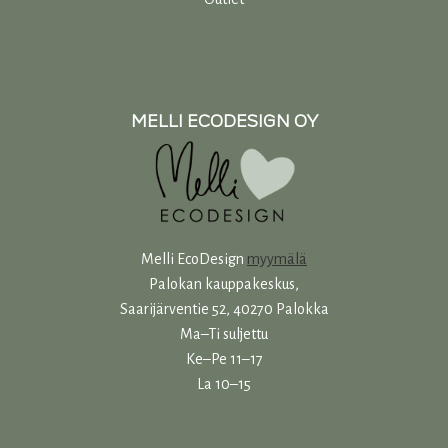
MELLI ECODESIGN OY
Melli EcoDesign
myymälä
Palokan kauppakeskus,
Saarijärventie 52, 40270 Palokka
Ma–Ti suljettu
Ke–Pe 11–17
La 10–15