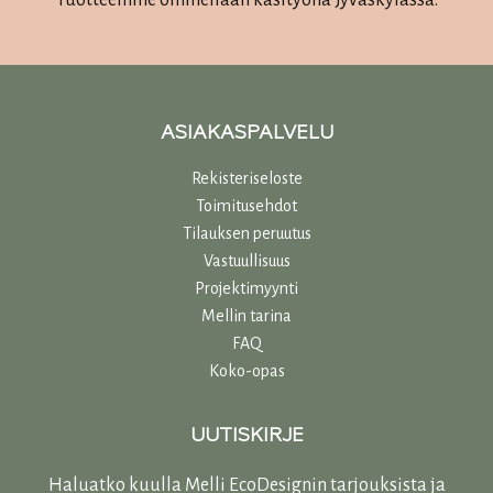
Tuotteemme ommellaan käsityönä Jyväskylässä.
ASIAKASPALVELU
Rekisteriseloste
Toimitusehdot
Tilauksen peruutus
Vastuullisuu
s
Projektimyynti
Mellin tarina
FAQ
Koko-opas
UUTISKIRJE
Haluatko kuulla Melli EcoDesignin tarjouksista ja