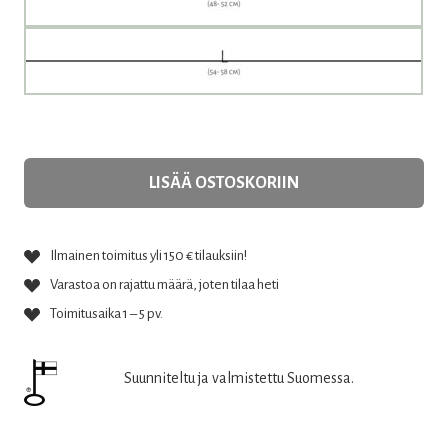
LISÄÄ OSTOSKORIIN
Ilmainen toimitus yli 150 € tilauksiin!
Varastoa on rajattu määrä, joten tilaa heti
Toimitusaika 1 – 5 pv.
Suunniteltu ja valmistettu Suomessa.