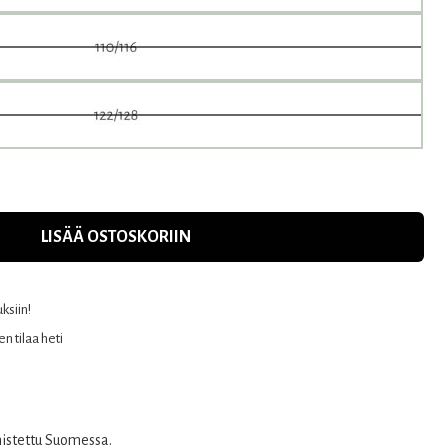
LISÄÄ OSTOSKORIIN
uksiin!
n tilaa heti
mistettu Suomessa.