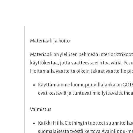
Materiaali ja hoito:
Materiaali on ylellisen pehmeää interlocktriko
käyttökertaa, jotta vaatteesta ei irtoa väriä. P
Hoitamalla vaatteita oikein takaat vaatteille 
Käyttämämme luomupuuvillalanka on GOTS-se
ovat kestäviä ja tuntuvat miellyttävältä ihoa
Valmistus
Kaikki Hilla Clothingin tuotteet suunnitell
suomalaisesta työstä kertova Avainlippu-me