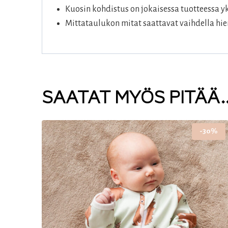
Kuosin kohdistus on jokaisessa tuotteessa yk
Mittataulukon mitat saattavat vaihdella hie
SAATAT MYÖS PITÄÄ
-30%