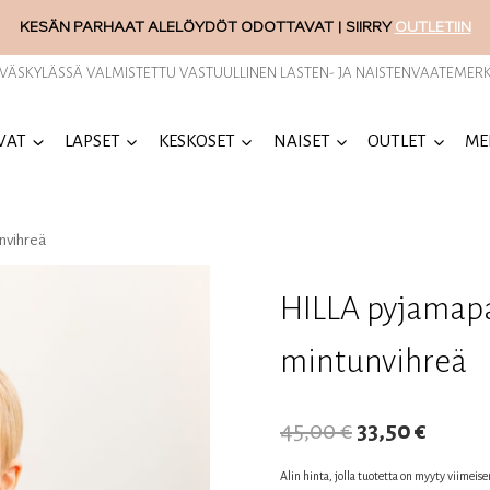
KESÄN PARHAAT ALELÖYDÖT ODOTTAVAT | SIIRRY
OUTLETIIN
YVÄSKYLÄSSÄ VALMISTETTU VASTUULLINEN LASTEN- JA NAISTENVAATEMERK
VAT
LAPSET
KESKOSET
NAISET
OUTLET
ME
nvihreä
HILLA pyjamapa
mintunvihreä
Alkuperäine
Nykyi
45,00
€
33,50
€
hinta
hinta
Alin hinta, jolla tuotetta on myyty viimeis