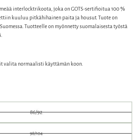
hmeää interlocktrikoota, joka on GOTS-sertifioitua 100 %
.
tiin kuuluu pitkähihainen paita ja housut. Tuote on
u Suomessa. Tuotteelle on myönnetty suomalaisesta työstä
.
it valita normaalisti käyttämän koon.