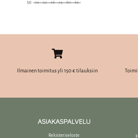
50
56
62
68
74
80
86
oli:
on:
Tällä
36,50 €.
25,50 €.
tuotteella
on
useampi
muunnelma.
Voit
tehdä
Ilmainen toimitus yli 150 € tilauksiin
Toimi
valinnat
tuotteen
sivulla.
ASIAKASPALVELU
Rekisteriseloste
H