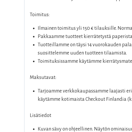
Toimitus:
Ilmainen toimitus yli 150 € tilauksille. Norm
Pakkaamme tuotteet kierrätetystä paperista
Tuotteillamme on täysi 14 vuorokauden palau
suosittelemme uuden tuotteen tilaamista.
Toimituksissamme käytämme kierrätysmateri
Maksutavat:
Tarjoamme verkkokaupassamme laajasti eril
käytämme kotimaista Checkout Finlandia (ko
Lisätiedot
Kuvan sävy on ohjeellinen. Näytön ominaisuu