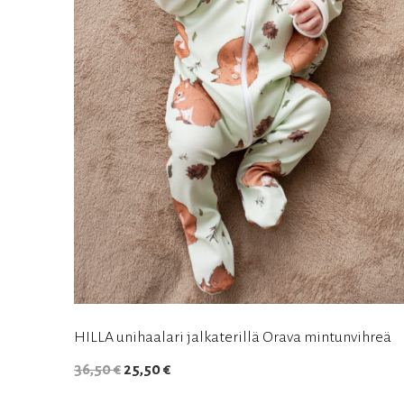
HILLA unihaalari jalkaterillä Orava mintunvihreä
Alkuperäinen
Nykyinen
36,50
€
25,50
€
hinta
hinta