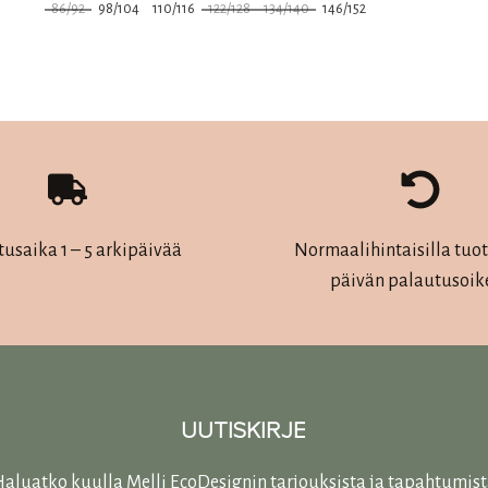
86/92
98/104
110/116
122/128
134/140
146/152
Tällä
tuotteella
on
useampi
muunnelma.
Voit
tehdä
tusaika 1 – 5 arkipäivää
Normaalihintaisilla tuott
valinnat
päivän palautusoik
tuotteen
sivulla.
UUTISKIRJE
aluatko kuulla Melli EcoDesignin tarjouksista ja tapahtumis