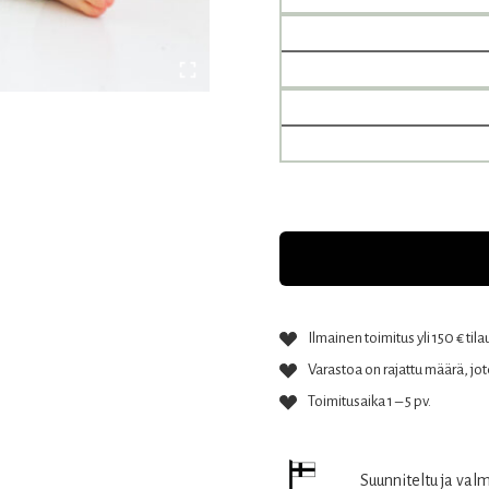
Ilmainen toimitus yli 150 € tila
Varastoa on rajattu määrä, jote
Toimitusaika 1 – 5 pv.
Suunniteltu ja val