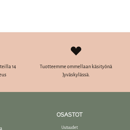
eilla 14
Tuotteemme ommellaan käsityönä
eus
Jyväskylässä.
OSASTOT
Uutuudet
ta