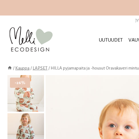
Siirry
sisältöön
J
UUTUUDET
VAU
/
Kauppa
/
LAPSET
/
HILLA pyjamapaita ja -housut Oravakaveri mintu
-26%