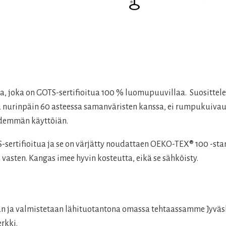
ota, joka on GOTS-sertifioitua 100 % luomupuuvillaa. Suosit
esu nurinpäin 60 asteessa samanväristen kanssa, ei rumpukuivau
pidemmän käyttöiän.
rtifioitua ja se on värjätty noudattaen OEKO-TEX® 100 -stan
 vasten. Kangas imee hyvin kosteutta, eikä se sähköisty.
aan ja valmistetaan lähituotantona omassa tehtaassamme Jyväsk
rkki.