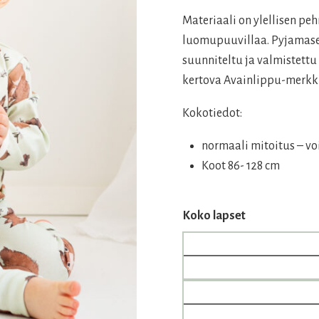
oli:
on:
Materiaali on ylellisen pe
45,00 €.
33,50 €
luomupuuvillaa. Pyjamaset
suunniteltu ja valmistett
kertova Avainlippu-merkki
Kokotiedot:
normaali mitoitus – vo
Koot 86- 128 cm
Koko lapset