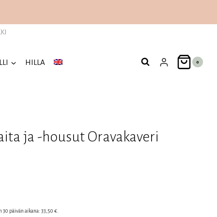
KI
LLI
HILLA
0
ita ja -housut Oravakaveri
n
nen
en 30 päivän aikana:
33,50
€
.