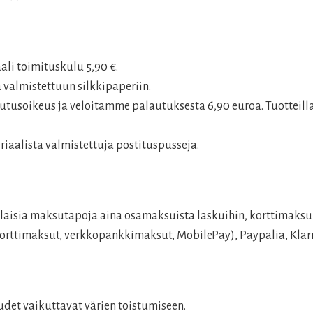
aali toimituskulu 5,90 €.
 valmistettuun silkkipaperiin.
tusoikeus ja veloitamme palautuksesta 6,90 euroa. Tuotteilla
aalista valmistettuja postituspusseja.
aisia maksutapoja aina osamaksuista laskuihin, korttimaksui
rttimaksut, verkkopankkimaksut, MobilePay), Paypalia, Klarn
det vaikuttavat värien toistumiseen.