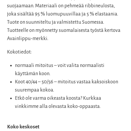
37,00 €.
22,20 €.
suojaamaan. Materiaali on pehmeää ribbineulosta,
joka sisältää 95 % luomupuuvillaa ja 5 % elastaania.
Tuote on suunniteltu ja valmistettu Suomessa.
Tuotteelle on myönnetty suomalaisesta työstä kertova
Avainlippu-merkki.
Kokotiedot:
normaali mitoitus – voit valita normaalisti
käyttämän koon.
Koot 40/44 – 50/56 – mitoitus vastaa kaksoiskoon
suurempaa kokoa.
Etkö ole varma oikeasta koosta? Kurkkaa
vinkkimme alla olevasta koko-oppaasta.
Koko keskoset