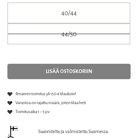
LISÄÄ OSTOSKORIIN
Ilmainen toimitus yli 150 € tilauksiin!
Varastoa on rajattu määrä, joten tilaa heti
Toimitusaika 1 – 5 pv.
Suunniteltu ja valmistettu Suomessa.