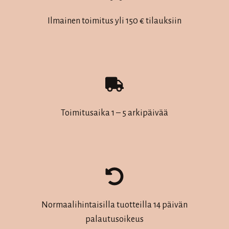
tehdä
tehdä
valinnat
valinnat
Ilmainen toimitus yli 150 € tilauksiin
tuotteen
tuotteen
sivulla.
sivulla.
Toimitusaika 1 – 5 arkipäivää
Normaalihintaisilla tuotteilla 14 päivän
palautusoikeus