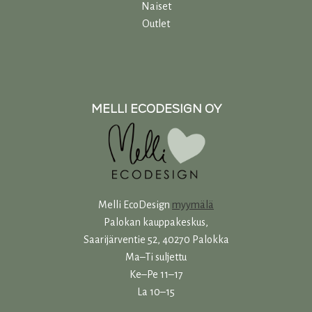
Naiset
Outlet
MELLI ECODESIGN OY
Melli EcoDesign
myymälä
Palokan kauppakeskus,
Saarijärventie 52, 40270 Palokka
Ma–Ti suljettu
Ke–Pe 11–17
La 10–15