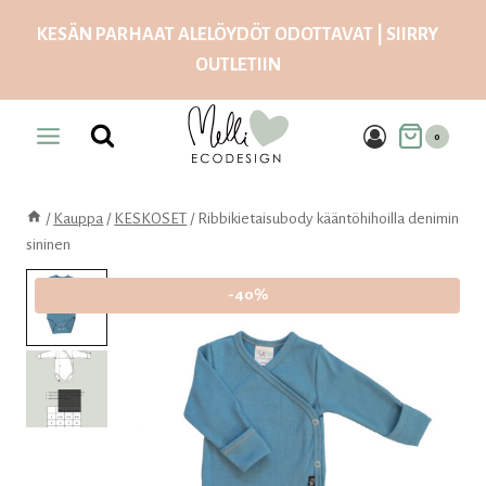
Siirry
KESÄN PARHAAT ALELÖYDÖT ODOTTAVAT | SIIRRY
sisältöön
OUTLETIIN
0
/
Kauppa
/
KESKOSET
/
Ribbikietaisubody kääntöhihoilla denimin
sininen
-40%