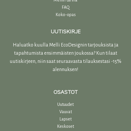
Mellin tarina
FAQ
Koko-opas
UUTISKIRJE
Haluatko kuulla Melli EcoDesignin tarjouksista ja
tapahtumista ensimmäisten joukossa? Kun tilaat
uutiskirjeen, niin saat seuraavasta tilauksestasi -15%
alennuksen!
OSASTOT
Uutuudet
Vauvat
Lapset
Keskoset