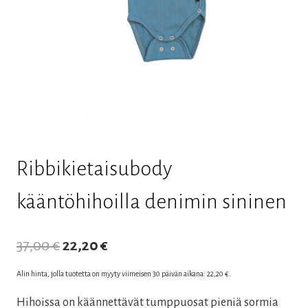
Ribbikietaisubody
kääntöhihoilla denimin sininen
Alkuperäinen
Nykyinen
37,00
€
22,20
€
hinta
hinta
Alin hinta, jolla tuotetta on myyty viimeisen 30 päivän aikana:
22,20
€
.
oli:
on:
Hihoissa on käännettävät tumppuosat pieniä sormia