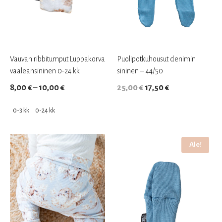
Vauvan ribbitumput Luppakorva
Puolipotkuhousut denimin
vaaleansininen 0-24 kk
sininen – 44/50
Hintaluokka:
Alkuperäinen
Nykyinen
8,00
€
–
10,00
€
25,00
€
17,50
€
8,00 €
hinta
hinta
0-3 kk
0-24 kk
–
oli:
on:
Tällä
10,00 €
25,00 €.
17,50 €.
tuotteella
Ale!
on
useampi
muunnelma.
Voit
tehdä