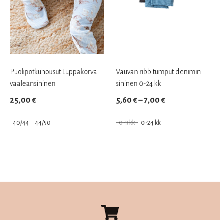
valinnat
tuotteen
sivulla.
Puolipotkuhousut Luppakorva
Vauvan ribbitumput denimin
vaaleansininen
sininen 0-24 kk
Hintaluokka:
25,00
€
5,60
€
–
7,00
€
5,60 €
40/44
44/50
0-3 kk
0-24 kk
–
Tällä
Tällä
7,00 €
tuotteella
tuotteella
on
on
useampi
useampi
muunnelma.
muunnelma.
Voit
Voit