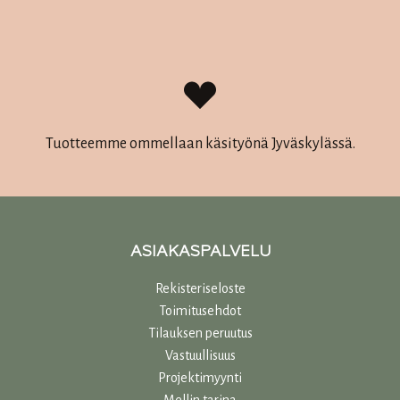
Tuotteemme ommellaan käsityönä Jyväskylässä.
ASIAKASPALVELU
Rekisteriseloste
Toimitusehdot
Tilauksen peruutus
Vastuullisuu
s
Projektimyynti