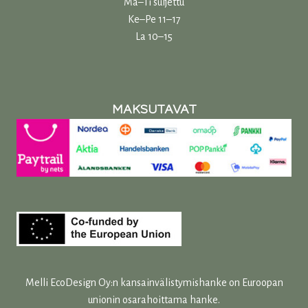
Ma–Ti suljettu
Ke–Pe 11–17
La 10–15
MAKSUTAVAT
Melli EcoDesign Oy:n kansainvälistymishanke on Euroopan
unionin osarahoittama hanke.