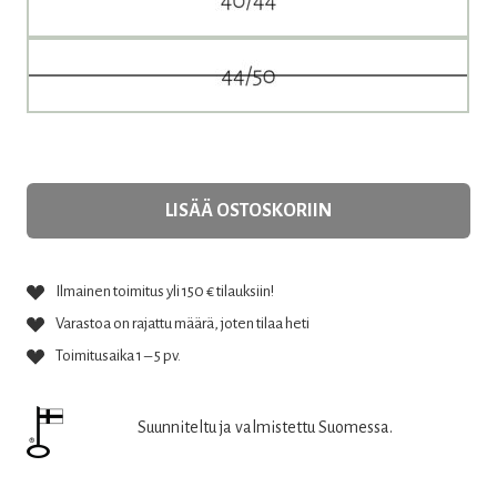
LISÄÄ OSTOSKORIIN
Ilmainen toimitus yli 150 € tilauksiin!
Varastoa on rajattu määrä, joten tilaa heti
Toimitusaika 1 – 5 pv.
Suunniteltu ja valmistettu Suomessa.