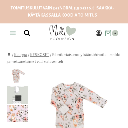
Siirry
TOIMITUSKULUT VAIN 3 € (NORM. 5,90 €) 16.8. SAAKKA •
sisältöön
KÄYTÄ KASSALLA KOODIA
TOIMITUS
0
/
Kauppa
/
KESKOSET
/
Ribbikietaisubody kääntöhihoilla Leinikki
ja metsäneläimet vaalea laventeli