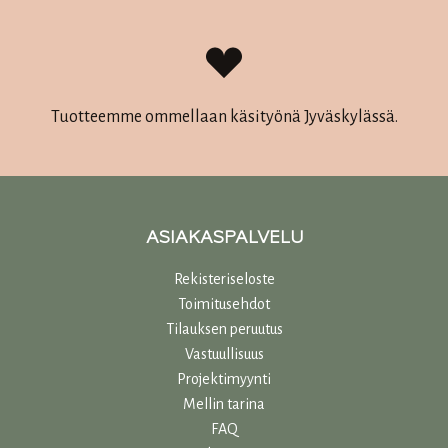
Tuotteemme ommellaan käsityönä Jyväskylässä.
ASIAKASPALVELU
Rekisteriseloste
Toimitusehdot
Tilauksen peruutus
Vastuullisuu
s
Projektimyynti
Mellin tarina
FAQ