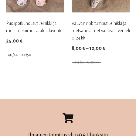
Vauvan ribbitumput Leinikki ja
Puolipotkuhousut Leinikki ja
metsäneläimet vaalea laventeli
metsäneläimet vaalea laventeli
0-24 kk
25,00
€
Hintaluokka:
8,00
€
–
10,00
€
40/44
44/50
8,00 €
0-3 kk
0-24 kk
–
Tällä
Tällä
10,00 €
tuotteella
tuotteella
on
on
useampi
useampi
muunnelma.
muunnelma.
Voit
Voit
tehdä
tehdä
valinnat
valinnat
Ilmainen toimitus yli 150 € tilauksiin