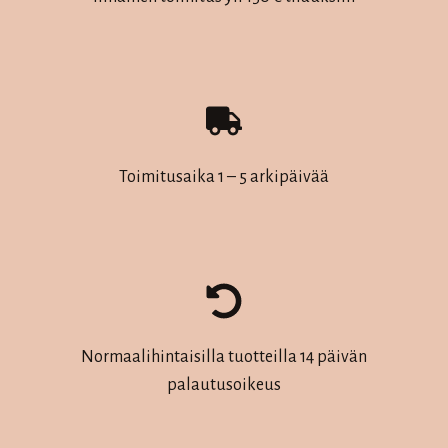
tuotteen
tuotteen
sivulla.
sivulla.
Toimitusaika 1 – 5 arkipäivää
Normaalihintaisilla tuotteilla 14 päivän
palautusoikeus