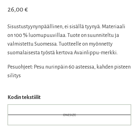
26,00
€
Sisustustyynynpäällinen, ei sisällä tyynyä. Materiaali
on 100 % luomupuuvillaa. Tuote on suunniteltu ja
valmistettu Suomessa. Tuotteelle on myönnetty
suomalaisesta työstä kertova Avainlippu-merkki.
Pesuohjeet: Pesu nurinpäin 60 asteessa, kahden pisteen
silitys
Kodin tekstiilit