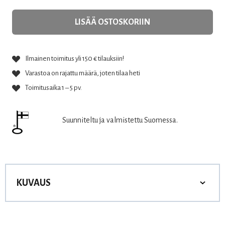
LISÄÄ OSTOSKORIIN
Ilmainen toimitus yli 150 € tilauksiin!
Varastoa on rajattu määrä, joten tilaa heti
Toimitusaika 1 – 5 pv.
Suunniteltu ja valmistettu Suomessa.
KUVAUS