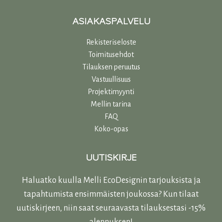
ASIAKASPALVELU
Rekisteriseloste
Toimitusehdot
Tilauksen peruutus
Vastuullisuu
s
Projektimyynti
Mellin tarina
FAQ
Koko-opas
UUTISKIRJE
Haluatko kuulla Melli EcoDesignin tarjouksista ja
tapahtumista ensimmäisten joukossa? Kun tilaat
uutiskirjeen, niin saat seuraavasta tilauksestasi -15%