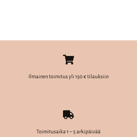
hinta
hinta
oli:
on:
20,00 €.
14,00 €.
Ilmainen toimitus yli 150 € tilauksiin
Toimitusaika 1 – 5 arkipäivää