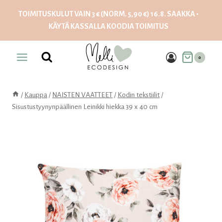
Siirry
TOIMITUSKULUT VAIN 3 € (NORM. 5,90 €) 16.8. SAAKKA •
sisältöön
KÄYTÄ KASSALLA KOODIA
TOIMITUS
0
/
Kauppa
/
NAISTEN VAATTEET
/
Kodin tekstiilit
/
Sisustustyynynpäällinen Leinikki hiekka 39 x 40 cm