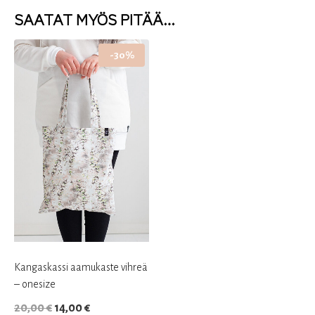
SAATAT MYÖS PITÄÄ…
-30%
Kangaskassi aamukaste vihreä
– onesize
Alkuperäinen
Nykyinen
20,00
€
14,00
€