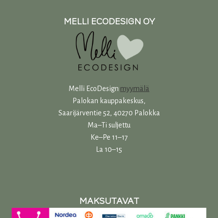
MELLI ECODESIGN OY
Melli EcoDesign
myymälä
Palokan kauppakeskus,
Saarijärventie 52, 40270 Palokka
Ma–Ti suljettu
Ke–Pe 11–17
La 10–15
MAKSUTAVAT