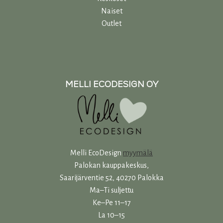
Naiset
Outlet
MELLI ECODESIGN OY
Melli EcoDesign
myymälä
Palokan kauppakeskus,
Saarijärventie 52, 40270 Palokka
Ma–Ti suljettu
Ke–Pe 11–17
La 10–15