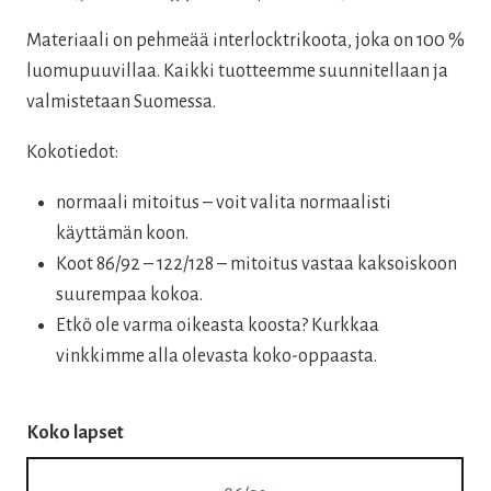
oli:
on:
Materiaali on pehmeää interlocktrikoota, joka on 100 %
30,00 €.
24,00 €.
luomupuuvillaa. Kaikki tuotteemme suunnitellaan ja
valmistetaan Suomessa.
Kokotiedot:
normaali mitoitus – voit valita normaalisti
käyttämän koon.
Koot 86/92 – 122/128 – mitoitus vastaa kaksoiskoon
suurempaa kokoa.
Etkö ole varma oikeasta koosta? Kurkkaa
vinkkimme alla olevasta koko-oppaasta.
Koko lapset