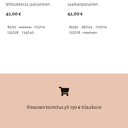
lehtisateessa jäänsininen
vaaleanpunainen
42,00
€
42,00
€
86/92
98/104
110/116
86/92
98/104
110/116
122/128
134/140
122/128
134/140
Tällä
Tällä
tuotteella
tuotteella
on
on
useampi
useampi
muunnelma.
muunnelma.
Voit
Voit
tehdä
tehdä
valinnat
valinnat
tuotteen
tuotteen
Ilmainen toimitus yli 150 € tilauksiin
sivulla.
sivulla.