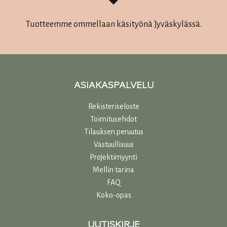
Tuotteemme ommellaan käsityönä Jyväskylässä.
ASIAKASPALVELU
Rekisteriseloste
Toimitusehdot
Tilauksen peruutus
Vastuullisuu
s
Projektimyynti
Mellin tarina
FAQ
Koko-opas
UUTISKIRJE