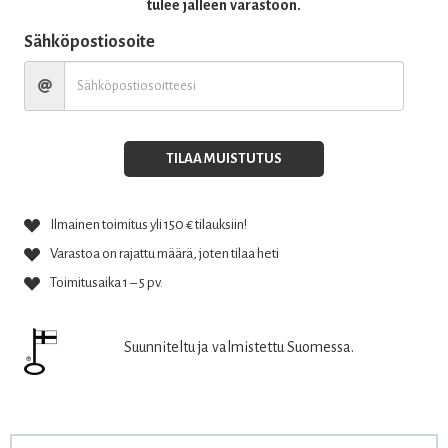
tulee jälleen varastoon.
Sähköpostiosoite
TILAA MUISTUTUS
Ilmainen toimitus yli 150 € tilauksiin!
Varastoa on rajattu määrä, joten tilaa heti
Toimitusaika 1 – 5 pv.
Suunniteltu ja valmistettu Suomessa.