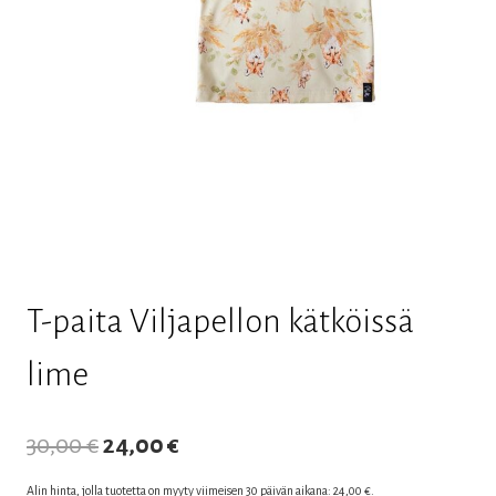
T-paita Viljapellon kätköissä
lime
Alkuperäinen
Nykyinen
30,00
€
24,00
€
hinta
hinta
Alin hinta, jolla tuotetta on myyty viimeisen 30 päivän aikana:
24,00
€
.