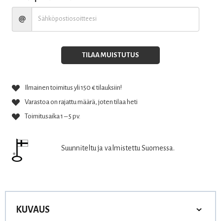
TILAA MUISTUTUS
Ilmainen toimitus yli 150 € tilauksiin!
Varastoa on rajattu määrä, joten tilaa heti
Toimitusaika 1 – 5 pv.
Suunniteltu ja valmistettu Suomessa.
KUVAUS