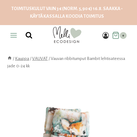
Siirry
TOIMITUSKULUT VAIN 3 € (NORM. 5,90 €) 16.8. SAAKKA •
sisältöön
KÄYTÄ KASSALLA KOODIA
TOIMITUS
0
/
Kauppa
/
VAUVAT
/
Vauvan ribbitumput Bambit lehtisateessa
jade 0-24 kk