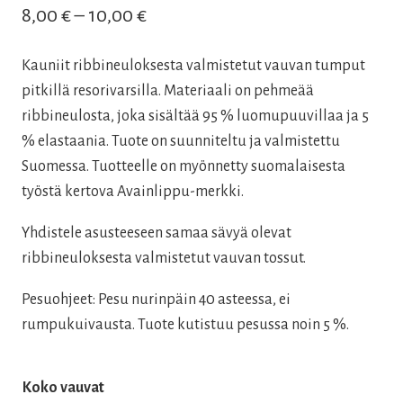
Hintaluokka:
8,00
€
–
10,00
€
8,00 €
Kauniit ribbineuloksesta valmistetut vauvan tumput
–
pitkillä resorivarsilla. Materiaali on pehmeää
10,00 €
ribbineulosta, joka sisältää 95 % luomupuuvillaa ja 5
% elastaania. Tuote on suunniteltu ja valmistettu
Suomessa. Tuotteelle on myönnetty suomalaisesta
työstä kertova Avainlippu-merkki.
Yhdistele asusteeseen samaa sävyä olevat
ribbineuloksesta valmistetut vauvan tossut.
Pesuohjeet: Pesu nurinpäin 40 asteessa, ei
rumpukuivausta. Tuote kutistuu pesussa noin 5 %.
Koko vauvat