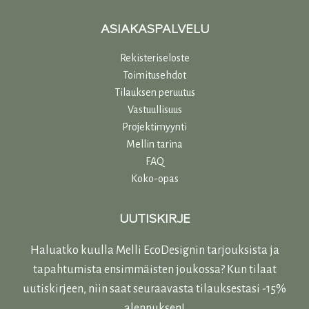
ASIAKASPALVELU
Rekisteriseloste
Toimitusehdot
Tilauksen peruutus
Vastuullisuu
s
Projektimyynti
Mellin tarina
FAQ
Koko-opas
UUTISKIRJE
Haluatko kuulla Melli EcoDesignin tarjouksista ja
tapahtumista ensimmäisten joukossa? Kun tilaat
uutiskirjeen, niin saat seuraavasta tilauksestasi -15%
alennuksen!