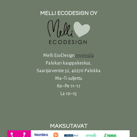
MELLI ECODESIGN OY
Melli EcoDesign
myymälä
Palokan kauppakeskus,
Saarijärventie 52, 40270 Palokka
Ma–Ti suljettu
Ke–Pe 11–17
La 10–15
MAKSUTAVAT