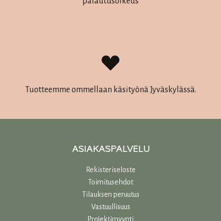
palautusoikeus
Tuotteemme ommellaan käsityönä Jyväskylässä.
ASIAKASPALVELU
Rekisteriseloste
Toimitusehdot
Tilauksen peruutus
Vastuullisuu
s
Projektimyynti