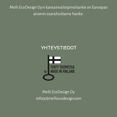
Melli EcoDesign Oy:n kansainvälistymishanke on Euroopan
unionin osarahoittama hanke.
YHTEYSTIEDOT
Melli EcoDesign Oy
info(at)melliecodesign.com