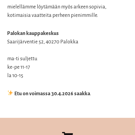
mielellämme löytämään myös arkeen sopivia,
kotimaisia vaatteita perheen pienimmille.
Palokan kauppakeskus
Saarijärventie 52, 40270 Palokka
ma-ti suljettu
ke-pe 11-17
la 10-15
Etu on voimassa 30.4.2026 saakka
.