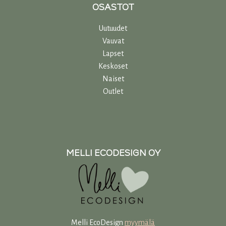
OSASTOT
Uutuudet
Vauvat
Lapset
Keskoset
Naiset
Outlet
MELLI ECODESIGN OY
Melli EcoDesign
myymälä