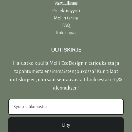
Vastuullisuu
s
Projektimyynti
Mellin tarina
FAQ
Koko-opas
UUTISKIRJE
Haluatko kuulla Melli EcoDesignin tarjouksista ja
tapahtumista ensimmäisten joukossa? Kun tilaat
uutiskirjeen, niin saat seuraavasta tilauksestasi -15%
alennuksen!
Liity