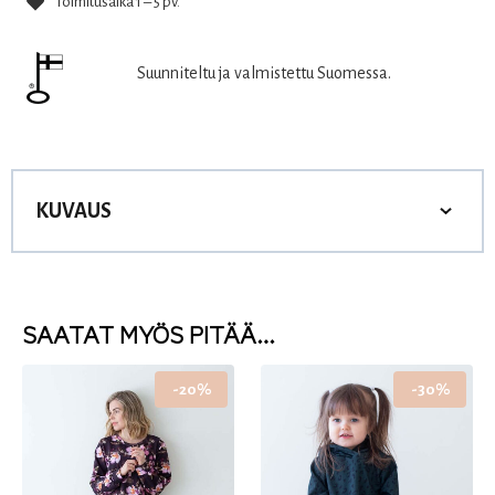
Toimitusaika 1 – 5 pv.
Suunniteltu ja valmistettu Suomessa.
KUVAUS
SAATAT MYÖS PITÄÄ…
-20%
-30%