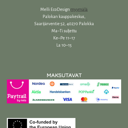
Melli EcoDesign
myymälä
Palokan kauppakeskus,
Saarijärventie 52, 40270 Palokka
Ma–Ti suljettu
Ke–Pe 11–17
La 10–15
MAKSUTAVAT