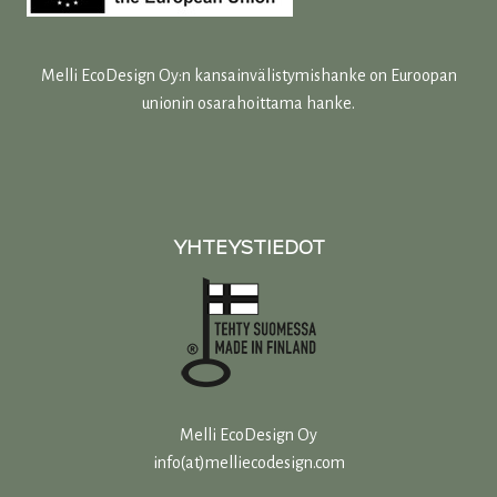
Melli EcoDesign Oy:n kansainvälistymishanke on Euroopan
unionin osarahoittama hanke.
YHTEYSTIEDOT
Melli EcoDesign Oy
info(at)melliecodesign.com