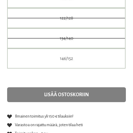
LISÄÄ OSTOSKORIIN
Ilmainen toimitus yli 150 € tilauksiin!
Varastoa on rajattu määrä, joten tilaa heti