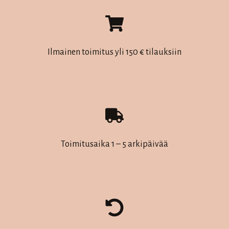
muunnelma.
muunnelma.
Voit
Voit
tehdä
tehdä
valinnat
valinnat
Ilmainen toimitus yli 150 € tilauksiin
tuotteen
tuotteen
sivulla.
sivulla.
Toimitusaika 1 – 5 arkipäivää