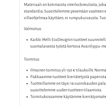
Materiaali on kotimaista interlockneulosta, jo
standardia. Suosittelemme pesemään vaatteen enn
villaohjelmaa käyttäen, ei rumpukuivausta. Tuot
Valmistus:
Kaikki Melli EcoDesignin tuotteet suunnitel
suomalaisesta työstä kertova Avainlippu-me
Toimitus:
Ilmainen toimitus yli 150 € tilauksille. Norm
Pakkaamme tuotteet kierrätetystä paperista
Tuotteillamme on täysi 14 vuorokauden palau
suosittelemme uuden tuotteen tilaamista.
Toimituksissamme käytämme kierrätysmateri