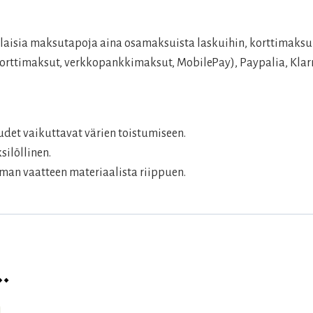
aisia maksutapoja aina osamaksuista laskuihin, korttimaksui
rttimaksut, verkkopankkimaksut, MobilePay), Paypalia, Klarn
det vaikuttavat värien toistumiseen.
silöllinen.
man vaatteen materiaalista riippuen.
…