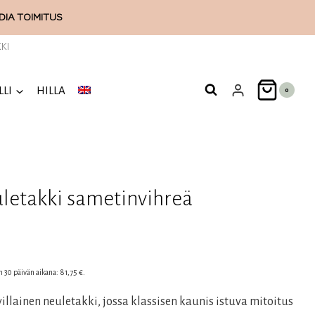
ODIA
TOIMITUS
KI
LLI
HILLA
0
uletakki sametinvihreä
en
inen
en 30 päivän aikana:
81,75
€
.
lainen neuletakki, jossa klassisen kaunis istuva mitoitus