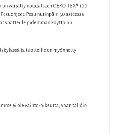
a on värjätty noudattaen
OEKO
-TEX® 100 -
 Pesuohjeet: Pesu nurinpäin 30 asteessa
aat vaatteille pidemmän käyttöiän.
skylässä ja tuotteille on myönnetty
mme ei ole vaihto-oikeutta, vaan tällöin