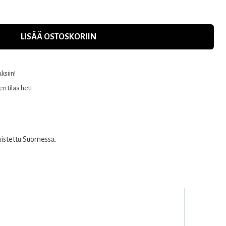
LISÄÄ OSTOSKORIIN
uksiin!
n tilaa heti
mistettu Suomessa.