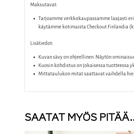
Maksutavat:
Tarjoamme verkkokaupassamme laajasti eril
käytämme kotimaista Checkout Finlandia (ko
Lisätiedot:
Kuvan sävy on ohjeellinen. Näytön ominaisuu
Kuosin kohdistus on jokaisessa tuotteessa yk
Mittataulukon mitat saattavat vaihdella hie
SAATAT MYÖS PITÄÄ