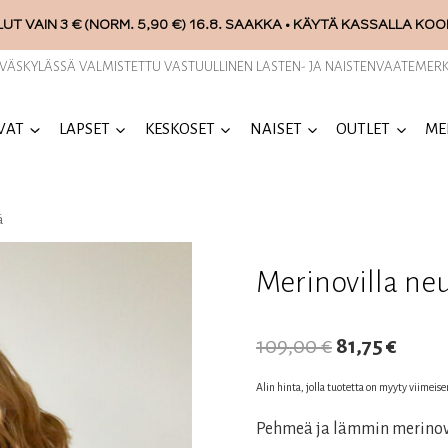
UT VAIN 3 € (NORM. 5,90 €) 16.8. SAAKKA • KÄYTÄ KASSALLA KO
YVÄSKYLÄSSÄ VALMISTETTU VASTUULLINEN LASTEN- JA NAISTENVAATEMERK
VAT
LAPSET
KESKOSET
NAISET
OUTLET
ME
ä
Merinovilla ne
Alkuperäin
Nyky
109,00
€
81,75
€
hinta
hinta
Alin hinta, jolla tuotetta on myyty viimeis
oli:
on:
Pehmeä ja lämmin merinovil