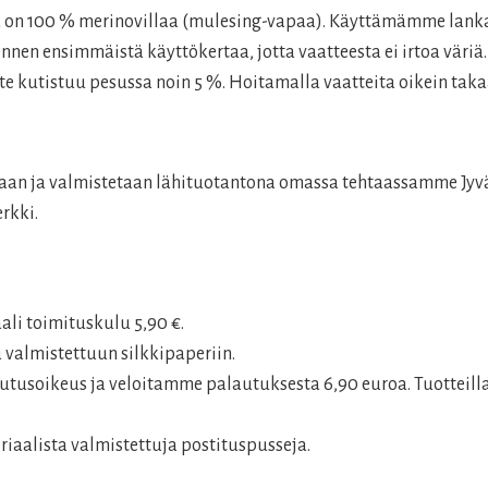
ka on 100 % merinovillaa (mulesing-vapaa). Käyttämämme lank
en ensimmäistä käyttökertaa, jotta vaatteesta ei irtoa väriä.
e kutistuu pesussa noin 5 %. Hoitamalla vaatteita oikein tak
laan ja valmistetaan lähituotantona omassa tehtaassamme Jyvä
rkki.
aali toimituskulu 5,90 €.
 valmistettuun silkkipaperiin.
tusoikeus ja veloitamme palautuksesta 6,90 euroa. Tuotteilla
aalista valmistettuja postituspusseja.