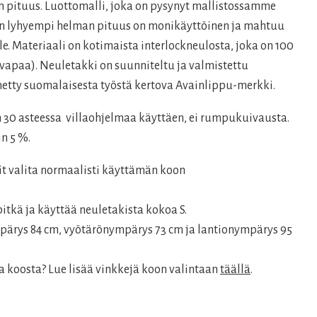
€.
 pituus. Luottomalli, joka on pysynyt mallistossamme
an lyhyempi helman pituus on monikäyttöinen ja mahtuu
le. Materiaali on kotimaista interlockneulosta, joka on 100
vapaa). Neuletakki on suunniteltu ja valmistettu
netty suomalaisesta työstä kertova Avainlippu-merkki.
n 30 asteessa villaohjelmaa käyttäen, ei rumpukuivausta.
n 5 %.
it valita normaalisti käyttämän koon
itkä ja käyttää neuletakista kokoa S.
mpärys 84 cm, vyötärönympärys 73 cm ja lantionympärys 95
a koosta? Lue lisää vinkkejä koon valintaan
täällä
.