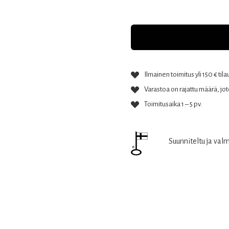
Ilmainen toimitus yli 150 € tila
Varastoa on rajattu määrä, jote
Toimitusaika 1 – 5 pv.
Suunniteltu ja val