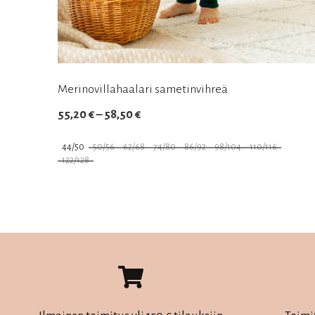
Merinovillahaalari sametinvihreä
Hintaluokka:
55,20
€
–
58,50
€
55,20 €
44/50
50/56
62/68
74/80
86/92
98/104
110/116
–
122/128
58,50 €
Tällä
tuotteella
on
useampi
muunnelma.
Voit
tehdä