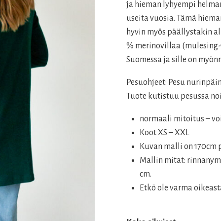
109,00 €.
81,75 
ja hieman lyhyempi helman
useita vuosia. Tämä hiem
hyvin myös päällystakin al
% merinovillaa (mulesing-
Suomessa ja sille on myön
Pesuohjeet: Pesu nurinpäi
Tuote kutistuu pesussa noi
normaali mitoitus – vo
Koot XS – XXL
Kuvan malli on 170cm p
Mallin mitat: rinnany
cm.
Etkö ole varma oikeast