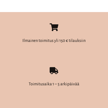
on
useampi
muunnelma.
Voit
tehdä
valinnat
Ilmainen toimitus yli 150 € tilauksiin
tuotteen
sivulla.
Toimitusaika 1 – 5 arkipäivää