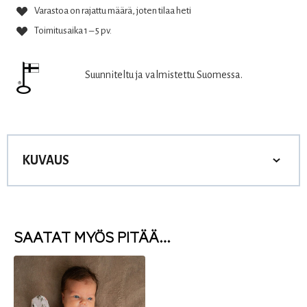
Varastoa on rajattu määrä, joten tilaa heti
Toimitusaika 1 – 5 pv.
Suunniteltu ja valmistettu Suomessa.
KUVAUS
SAATAT MYÖS PITÄÄ…