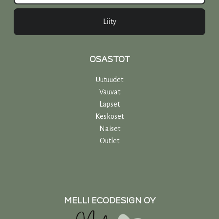
Liity
OSASTOT
Uutuudet
Vauvat
Lapset
Keskoset
Naiset
Outlet
MELLI ECODESIGN OY