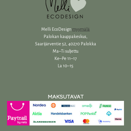
Melli EcoDesign
myymälä
Palokan kauppakeskus,
Saarijärventie 52, 40270 Palokka
Ma–Ti suljettu
Ke–Pe 11–17
La 10–15
MAKSUTAVAT