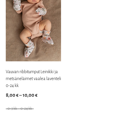
Vauvan ribbitumput Leinikki ja
metsäneläimet vaalea laventeli
0-24 kk
Hintaluokka:
8,00
€
–
10,00
€
8,00 €
0-3 kk
0-24 kk
–
Tällä
10,00 €
tuotteella