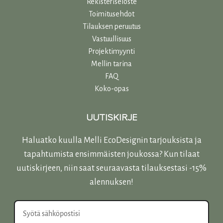
Rekisteriseloste
Toimitusehdot
Tilauksen peruutus
Vastuullisuu
s
Projektimyynti
Mellin tarina
FAQ
Koko-opas
UUTISKIRJE
Haluatko kuulla Melli EcoDesignin tarjouksista ja
tapahtumista ensimmäisten joukossa? Kun tilaat
uutiskirjeen, niin saat seuraavasta tilauksestasi -15%
alennuksen!