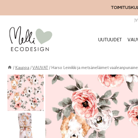
Siirry
TOIMITUSKUL
sisältöön
J
UUTUUDET
VAU
/
Kauppa
/
VAUVAT
/
Harso Leinikki ja metsäneläimet vaaleanpunain