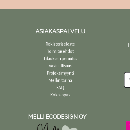
sivulla.
ASIAKASPALVELU
Rekisteriseloste
H
Toimitusehdot
Tilauksen peruutus
Vastuullisuu
s
Projektimyynti
Mellin tarina
FAQ
Koko-opas
MELLI ECODESIGN OY