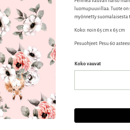
Pehmeä vauvan harso ihana
luomupuuvillaa. Tuote on 
myönnetty suomalaisesta t
Koko: noin 65 cm x 65 cm
Pesuohjeet: Pesu 60 astee
Koko vauvat