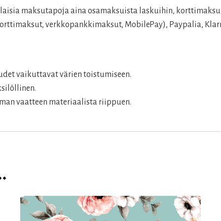
aisia maksutapoja aina osamaksuista laskuihin, korttimaksui
rttimaksut, verkkopankkimaksut, MobilePay), Paypalia, Klarn
det vaikuttavat värien toistumiseen.
silöllinen.
man vaatteen materiaalista riippuen.
…