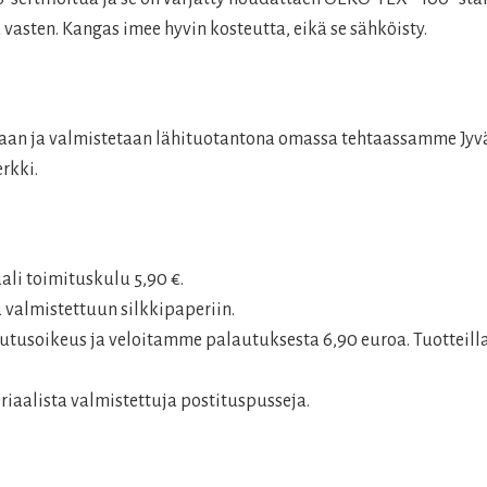
 vasten. Kangas imee hyvin kosteutta, eikä se sähköisty.
laan ja valmistetaan lähituotantona omassa tehtaassamme Jyvä
rkki.
aali toimituskulu 5,90 €.
 valmistettuun silkkipaperiin.
tusoikeus ja veloitamme palautuksesta 6,90 euroa. Tuotteilla
aalista valmistettuja postituspusseja.