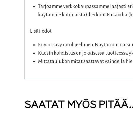
Tarjoamme verkkokaupassamme laajasti eril
käytämme kotimaista Checkout Finlandia (ko
Lisätiedot:
Kuvan sävy on ohjeellinen. Näytön ominaisuu
Kuosin kohdistus on jokaisessa tuotteessa yk
Mittataulukon mitat saattavat vaihdella hie
SAATAT MYÖS PITÄÄ