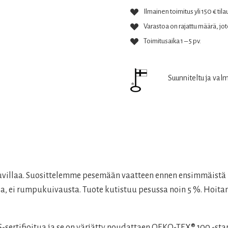
Ilmainen toimitus yli 150 € tila
Varastoa on rajattu määrä, jote
Toimitusaika 1 – 5 pv.
Suunniteltu ja val
laa. Suosittelemme pesemään vaatteen ennen ensimmäistä käyt
, ei rumpukuivausta. Tuote kutistuu pesussa noin 5 %. Hoitama
rtifioitua ja se on värjätty noudattaen OEKO-TEX® 100 -stan