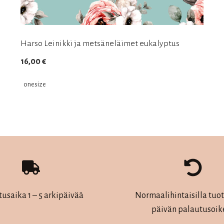
Harso Leinikki ja metsäneläimet eukalyptus
16,00
€
onesize
Tällä
tuotteella
on
useampi
muunnelma.
Voit
tehdä
tusaika 1 – 5 arkipäivää
Normaalihintaisilla tuott
valinnat
päivän palautusoik
tuotteen