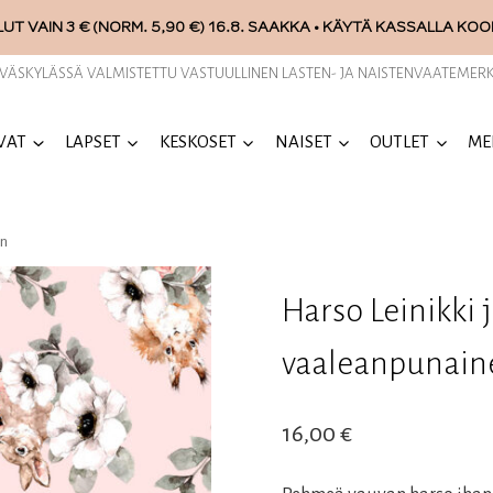
UT VAIN 3 € (NORM. 5,90 €) 16.8. SAAKKA • KÄYTÄ KASSALLA KO
YVÄSKYLÄSSÄ VALMISTETTU VASTUULLINEN LASTEN- JA NAISTENVAATEMERK
VAT
LAPSET
KESKOSET
NAISET
OUTLET
ME
en
Harso Leinikki
vaaleanpunain
16,00
€