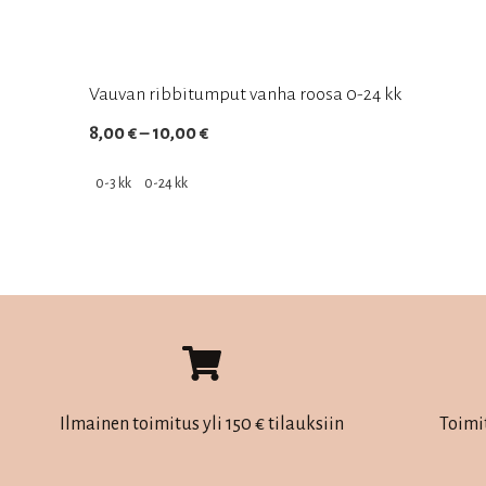
Vauvan ribbitumput vanha roosa 0-24 kk
Hintaluokka:
8,00
€
–
10,00
€
8,00 €
0-3 kk
0-24 kk
–
Tällä
10,00 €
tuotteella
on
useampi
muunnelma.
Voit
tehdä
Ilmainen toimitus yli 150 € tilauksiin
Toimi
valinnat
tuotteen