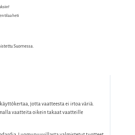
uksiin!
n tilaa heti
mistettu Suomessa.
tökertaa, jotta vaatteesta ei irtoa väriä.
lla vaatteita oikein takaat vaatteille
dardia. Luomupuuvillasta valmistetut tuotteet