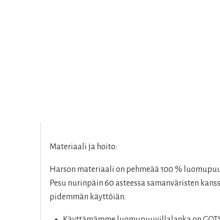
Materiaali ja hoito:
Harson materiaali on pehmeää 100 % luomupuuvil
Pesu nurinpäin 60 asteessa samanväristen kanssa
pidemmän käyttöiän.
Käyttämämme luomupuuvillalanka on GOTS-se