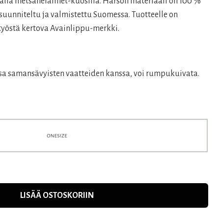
lla metsäneläimet-kuosilla. Harson materiaali on 100 %
suunniteltu ja valmistettu Suomessa. Tuotteelle on
yöstä kertova Avainlippu-merkki.
ssa samansävyisten vaatteiden kanssa, voi rumpukuivata.
LISÄÄ OSTOSKORIIN