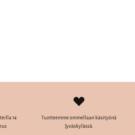
eilla 14
Tuotteemme ommellaan käsityönä
eus
Jyväskylässä.