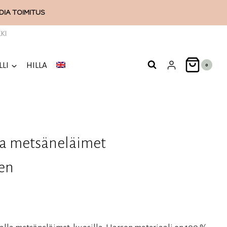
ODIA
TOIMITUS
KI
LLI
HILLA
0
 ja metsäneläimet
en