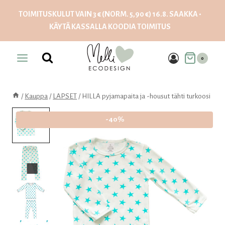
Siirry
TOIMITUSKULUT VAIN 3 € (NORM. 5,90 €) 16.8. SAAKKA •
sisältöön
KÄYTÄ KASSALLA KOODIA
TOIMITUS
0
/
Kauppa
/
LAPSET
/
HILLA pyjamapaita ja -housut tähti turkoosi
-40%