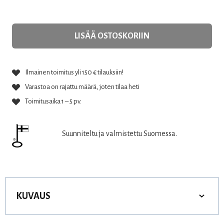
LISÄÄ OSTOSKORIIN
Ilmainen toimitus yli 150 € tilauksiin!
Varastoa on rajattu määrä, joten tilaa heti
Toimitusaika 1 – 5 pv.
Suunniteltu ja valmistettu Suomessa.
KUVAUS