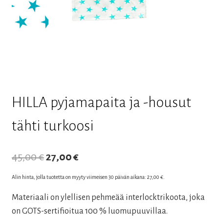
HILLA pyjamapaita ja -housut
tähti turkoosi
Alkuperäinen
Nykyinen
45,00
€
27,00
€
hinta
hinta
Alin hinta, jolla tuotetta on myyty viimeisen 30 päivän aikana:
27,00
€
.
oli:
on:
Materiaali on ylellisen pehmeää interlocktrikoota, joka
45,00 €.
27,00 €.
on GOTS-sertifioitua 100 % luomupuuvillaa.