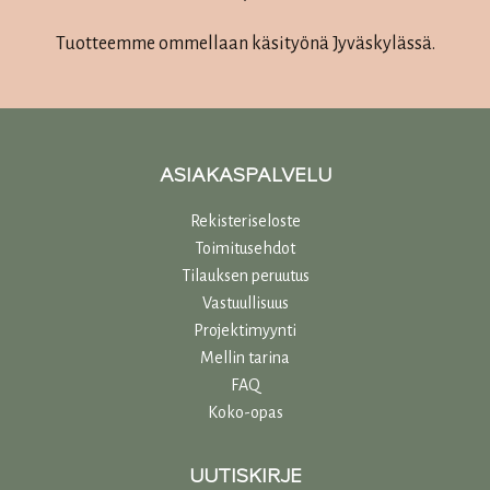
Tuotteemme ommellaan käsityönä Jyväskylässä.
ASIAKASPALVELU
Rekisteriseloste
Toimitusehdot
Tilauksen peruutus
Vastuullisuu
s
Projektimyynti
Mellin tarina
FAQ
Koko-opas
UUTISKIRJE