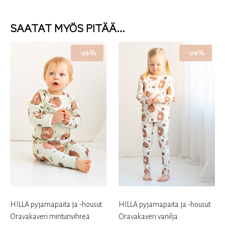
SAATAT MYÖS PITÄÄ…
-26%
-26%
HILLA pyjamapaita ja -housut
HILLA pyjamapaita ja -housut
Oravakaveri mintunvihreä
Oravakaveri vanilja