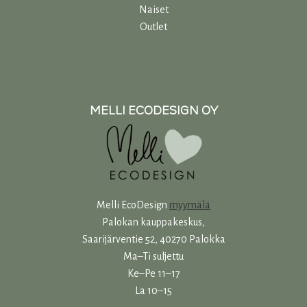
Naiset
Outlet
MELLI ECODESIGN OY
Melli EcoDesign
myymälä
Palokan kauppakeskus,
Saarijärventie 52, 40270 Palokka
Ma–Ti suljettu
Ke–Pe 11–17
La 10–15