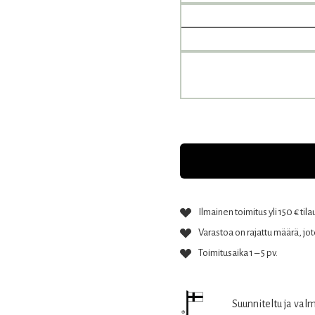
Ilmainen toimitus yli 150 € tila
Varastoa on rajattu määrä, jote
Toimitusaika 1 – 5 pv.
Suunniteltu ja val