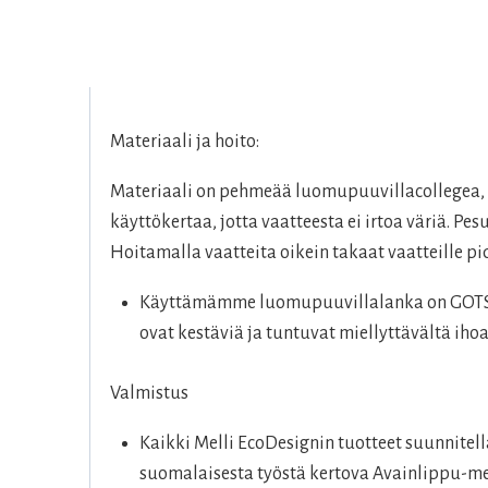
Materiaali ja hoito:
Materiaali on pehmeää luomupuuvillacollegea, 
käyttökertaa, jotta vaatteesta ei irtoa väriä. P
Hoitamalla vaatteita oikein takaat vaatteille 
Käyttämämme luomupuuvillalanka on GOTS-se
ovat kestäviä ja tuntuvat miellyttävältä ihoa
Valmistus
Kaikki Melli EcoDesignin tuotteet suunnite
suomalaisesta työstä kertova Avainlippu-me