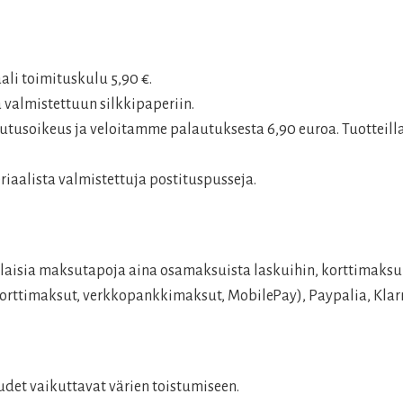
aali toimituskulu 5,90 €.
 valmistettuun silkkipaperiin.
tusoikeus ja veloitamme palautuksesta 6,90 euroa. Tuotteilla
aalista valmistettuja postituspusseja.
aisia maksutapoja aina osamaksuista laskuihin, korttimaksui
rttimaksut, verkkopankkimaksut, MobilePay), Paypalia, Klarn
det vaikuttavat värien toistumiseen.