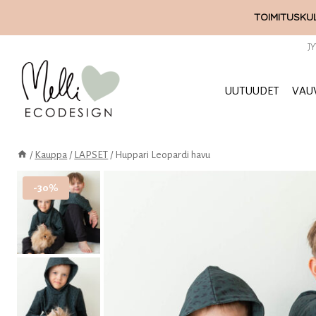
Siirry
TOIMITUSKUL
sisältöön
J
UUTUUDET
VAU
/
Kauppa
/
LAPSET
/
Huppari Leopardi havu
-30%