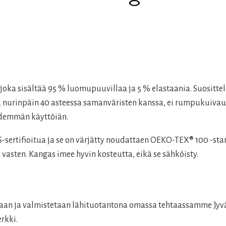
joka sisältää 95 % luomupuuvillaa ja 5 % elastaania. Suosit
esu nurinpäin 40 asteessa samanväristen kanssa, ei rumpukuivau
pidemmän käyttöiän.
rtifioitua ja se on värjätty noudattaen OEKO-TEX® 100 -stan
 vasten. Kangas imee hyvin kosteutta, eikä se sähköisty.
llaan ja valmistetaan lähituotantona omassa tehtaassamme Jy
rkki.