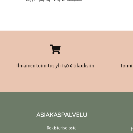
86/92
98/104
110/116
122/128
Tällä
tuotteella
on
useampi
muunnelma.
Voit
tehdä
Ilmainen toimitus yli 150 € tilauksiin
Toimi
valinnat
tuotteen
sivulla.
ASIAKASPALVELU
Rekisteriseloste
H