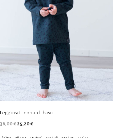
Legginsit Leopardi havu
Alkuperäinen
Nykyinen
36,00
€
25,20
€
hinta
hinta