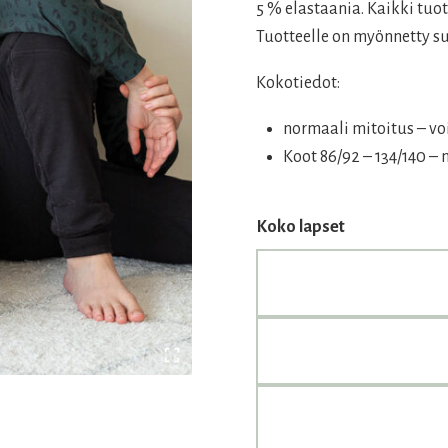
46,00 €.
32,20 
5 % elastaania. Kaikki tu
Tuotteelle on myönnetty s
Kokotiedot:
normaali mitoitus – vo
Koot 86/92 – 134/140 –
Koko lapset