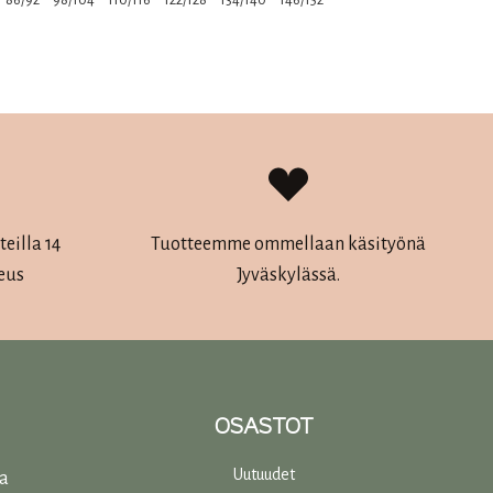
86/92
98/104
110/116
122/128
134/140
146/152
oli:
on:
Tällä
36,00 €.
25,20 €.
tuotteella
on
useampi
muunnelma.
Voit
tehdä
eilla 14
Tuotteemme ommellaan käsityönä
valinnat
eus
Jyväskylässä.
tuotteen
sivulla.
OSASTOT
Uutuudet
ta