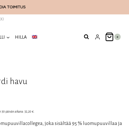
ODIA
TOIMITUS
KI
LLI
HILLA
0
di havu
n
nen
en 30 päivän aikana:
32,20
€
.
mupuuvillacollegea, joka sisältää 95 % luomupuuvillaa ja