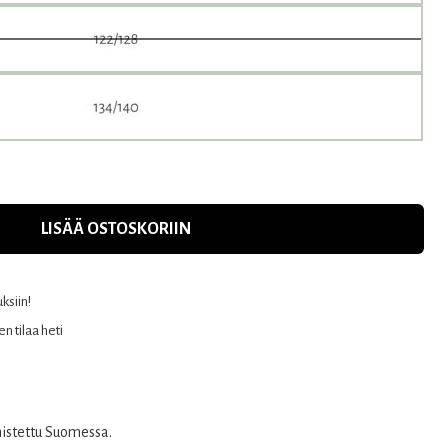
LISÄÄ OSTOSKORIIN
uksiin!
n tilaa heti
mistettu Suomessa.