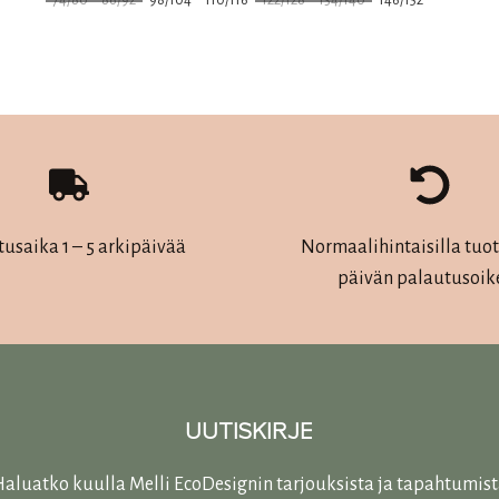
74/80
86/92
98/104
110/116
122/128
134/140
146/152
Tällä
tuotteella
on
useampi
muunnelma.
Voit
tehdä
tusaika 1 – 5 arkipäivää
Normaalihintaisilla tuott
valinnat
päivän palautusoik
tuotteen
sivulla.
UUTISKIRJE
aluatko kuulla Melli EcoDesignin tarjouksista ja tapahtumis