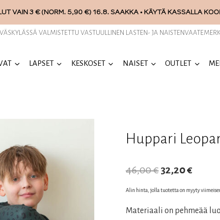
UT VAIN 3 € (NORM. 5,90 €) 16.8. SAAKKA • KÄYTÄ KASSALLA KO
YVÄSKYLÄSSÄ VALMISTETTU VASTUULLINEN LASTEN- JA NAISTENVAATEMERK
VAT
LAPSET
KESKOSET
NAISET
OUTLET
ME
Huppari Leopar
Alkuperäine
Nykyi
46,00
€
32,20
€
hinta
hinta
Alin hinta, jolla tuotetta on myyty viimeis
oli:
on:
Materiaali on pehmeää luo