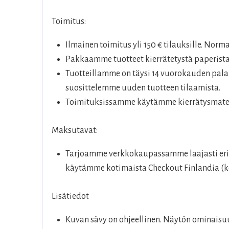
Toimitus:
Ilmainen toimitus yli 150 € tilauksille. Norm
Pakkaamme tuotteet kierrätetystä paperista
Tuotteillamme on täysi 14 vuorokauden palau
suosittelemme uuden tuotteen tilaamista.
Toimituksissamme käytämme kierrätysmateri
Maksutavat:
Tarjoamme verkkokaupassamme laajasti eril
käytämme kotimaista Checkout Finlandia (ko
Lisätiedot
Kuvan sävy on ohjeellinen. Näytön ominaisuu