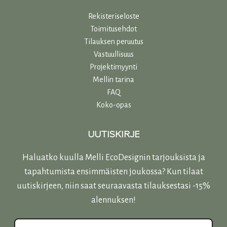
Rekisteriseloste
Toimitusehdot
Tilauksen peruutus
Vastuullisuu
s
Projektimyynti
Mellin tarina
FAQ
Koko-opas
UUTISKIRJE
Haluatko kuulla Melli EcoDesignin tarjouksista ja
tapahtumista ensimmäisten joukossa? Kun tilaat
uutiskirjeen, niin saat seuraavasta tilauksestasi -15%
alennuksen!