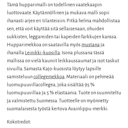
oli:
on:
Tämä hupparimalli on todellinen vaatekaapin
159,00 €.
79,50 €.
luottovaate. Käytännöllinen ja mukava malli sopii
ihanasti arjen eri tilanteisiin. Pitkä helma mahdollistaa
sen, että voit käyttää sitä sellaisenaan, ohuiden
sukkisten, leggareiden tai kapeiden farkkujen kanssa.
Hupparimekkoa on saatavilla myös
mustana
ja
ihanalla
Leinikki-kuosilla
. Isona plussana tässä
mallissa on vielä kauniit leikkaussaumat ja isot taskut
sivuilla. Samasta Kajo-kuosista löytyy lapsille
samisteluun
collegemekkoa
. Materiaali on pehmeää
luomupuuvillacollegea, joka sisältää 95 %
luomupuuvillaa ja 5 % elastaania. Tuote on suunniteltu
ja valmistettu Suomessa. Tuotteelle on myönnetty
suomalaisesta työstä kertova Avainlippu-merkki.
Kokotiedot: