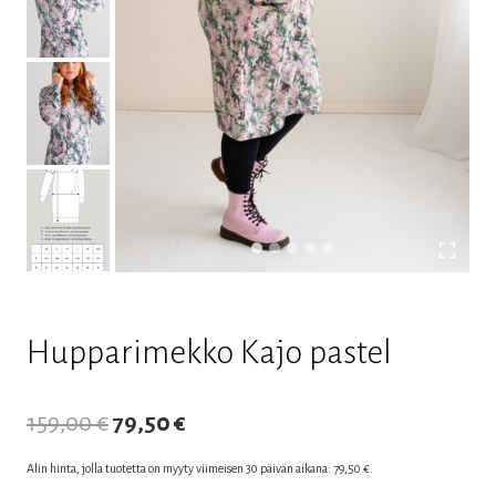
Hupparimekko Kajo pastel
Alkuperäinen
Nykyinen
159,00
€
79,50
€
hinta
hinta
Alin hinta, jolla tuotetta on myyty viimeisen 30 päivän aikana:
79,50
€
.