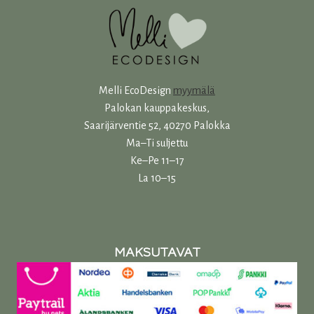
Melli EcoDesign
myymälä
Palokan kauppakeskus,
Saarijärventie 52, 40270 Palokka
Ma–Ti suljettu
Ke–Pe 11–17
La 10–15
MAKSUTAVAT