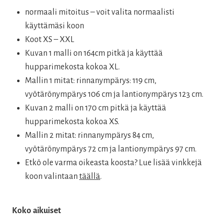
normaali mitoitus – voit valita normaalisti
käyttämäsi koon
Koot XS – XXL
Kuvan 1 malli on 164cm pitkä ja käyttää
hupparimekosta kokoa XL.
Mallin 1 mitat: rinnanympärys: 119 cm,
vyötärönympärys 106 cm ja lantionympärys 123 cm.
Kuvan 2 malli on 170 cm pitkä ja käyttää
hupparimekosta kokoa XS.
Mallin 2 mitat: rinnanympärys 84 cm,
vyötärönympärys 72 cm ja lantionympärys 97 cm.
Etkö ole varma oikeasta koosta? Lue lisää vinkkejä
koon valintaan
täällä
.
Koko aikuiset