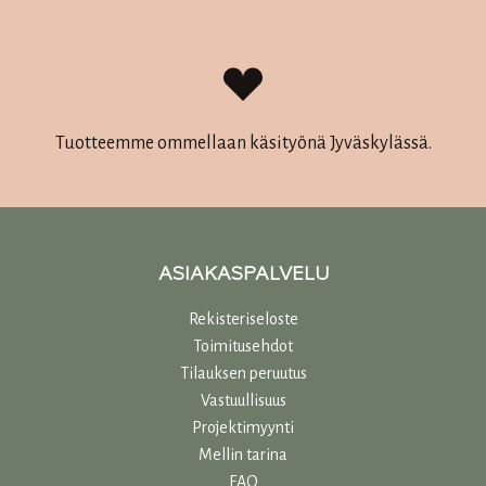
Tuotteemme ommellaan käsityönä Jyväskylässä.
ASIAKASPALVELU
Rekisteriseloste
Toimitusehdot
Tilauksen peruutus
Vastuullisuu
s
Projektimyynti
Mellin tarina
FAQ