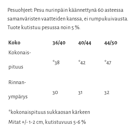
Pesuohjeet: Pesu nurinpäin käännettynä 60 asteessa
samanväristen vaatteiden kanssa, ei rumpukuivausta.
Tuote kutistuu pesussa noin 5 %.
Koko
36/40
40/44
44/50
Kokonais-
*38
*42
*47
pituus
Rinnan-
30
31
32
ympärys
*kokonaispituus sukkaosan kärkeen
Mitat +/- 1-2 cm, kutistuvuus 5-6 %