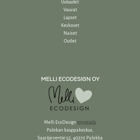
Uutuudet
Vauvat
Lapset
Keskoset
Naiset
Outlet
MELLI ECODESIGN OY
Melli EcoDesign
myymälä
Palokan kauppakeskus,
Saarijärventie 52, 40270 Palokka