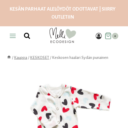
Siirry
KESÄN PARHAAT ALELÖYDÖT ODOTTAVAT | SIIRRY
sisältöön
OUTLETIIN
0
/
Kauppa
/
KESKOSET
/
Keskosen haalari Sydän punainen