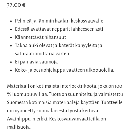
37,00
€
Pehmeä ja lämmin haalari keskosvauvalle
Edessä avattavat nepparit lahkeeseen asti
Käännettävät hihansuut
Takaa auki olevat jalkaterät kanyyleita ja
saturaatiomittaria varten
Ei painavia saumoja
Koko- ja pesuohjelappu vaatteen ulkopuolella.
Materiaali on kotimaista interlocktrikoota, joka on 100
% luomupuuvillaa. Tuote on suunniteltu ja valmistettu
Suomessa kotimaisia materiaaleja käyttäen. Tuotteelle
on myönnetty suomalaisesta työstä kertova
Avainlippu-merkki. Keskosvauvanvaatteilla on
mallisuoja.