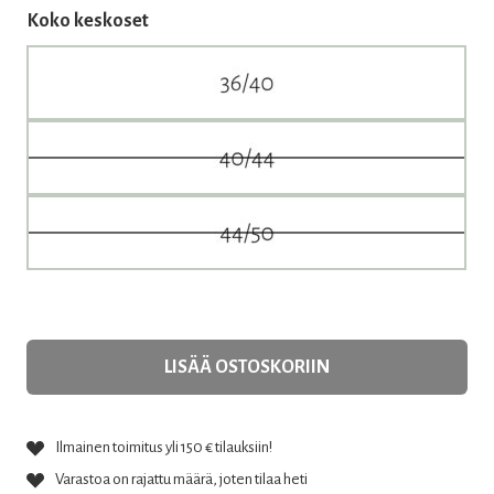
Koko keskoset
LISÄÄ OSTOSKORIIN
Ilmainen toimitus yli 150 € tilauksiin!
Varastoa on rajattu määrä, joten tilaa heti