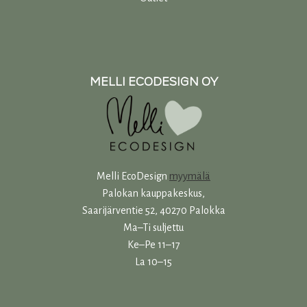
MELLI ECODESIGN OY
Melli EcoDesign
myymälä
Palokan kauppakeskus,
Saarijärventie 52, 40270 Palokka
Ma–Ti suljettu
Ke–Pe 11–17
La 10–15