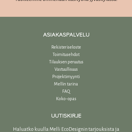
ASIAKASPALVELU
Rekisteriseloste
Toimitusehdot
Tilauksen peruutus
Vastuullisuu
s
Projektimyynti
Mellin tarina
FAQ
Koko-opas
UUTISKIRJE
Haluatko kuulla Melli EcoDesignin tarjouksista ja