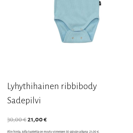
Lyhythihainen ribbibody
Sadepilvi
Alkuperäinen
Nykyinen
30,00
€
21,00
€
hinta
hinta
Alin hinta, jolla tuotetta on myyty viimeisen 30 päivän aikana:
21,00
€
.