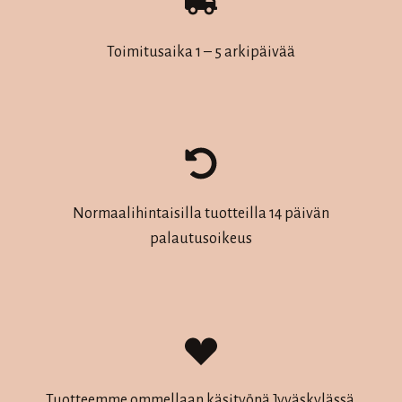
Toimitusaika 1 – 5 arkipäivää
Normaalihintaisilla tuotteilla 14 päivän
palautusoikeus
Tuotteemme ommellaan käsityönä Jyväskylässä.