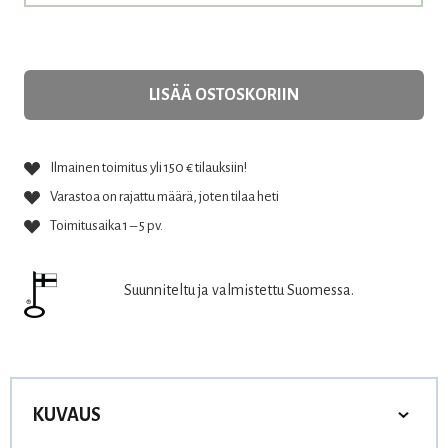
LISÄÄ OSTOSKORIIN
Ilmainen toimitus yli 150 € tilauksiin!
Varastoa on rajattu määrä, joten tilaa heti
Toimitusaika 1 – 5 pv.
Suunniteltu ja valmistettu Suomessa.
KUVAUS