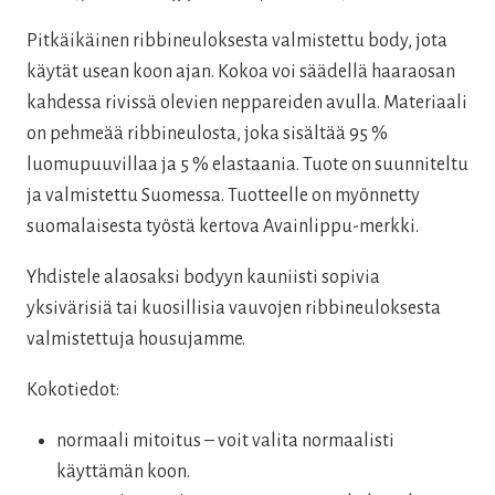
oli:
on:
Pitkäikäinen ribbineuloksesta valmistettu body, jota
30,00 €.
21,00 €.
käytät usean koon ajan. Kokoa voi säädellä haaraosan
kahdessa rivissä olevien neppareiden avulla. Materiaali
on pehmeää ribbineulosta, joka sisältää 95 %
luomupuuvillaa ja 5 % elastaania. Tuote on suunniteltu
ja valmistettu Suomessa. Tuotteelle on myönnetty
suomalaisesta työstä kertova Avainlippu-merkki.
Yhdistele alaosaksi bodyyn kauniisti sopivia
yksivärisiä tai kuosillisia vauvojen ribbineuloksesta
valmistettuja housujamme.
Kokotiedot:
normaali mitoitus – voit valita normaalisti
käyttämän koon.