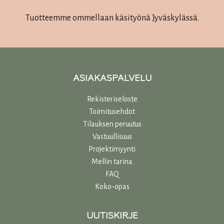
Tuotteemme ommellaan käsityönä Jyväskylässä.
ASIAKASPALVELU
Rekisteriseloste
Toimitusehdot
Tilauksen peruutus
Vastuullisuu
s
Projektimyynti
Mellin tarina
FAQ
Koko-opas
UUTISKIRJE