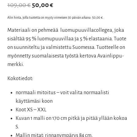
Alkuperäinen
Nykyinen
109,00
€
50,00
€
hinta
hinta
Alin hinta, jolla tuotetta on myyty viimeisen 30 päivän aikana:
50,00
€
.
oli:
on:
Materiaali on pehmeää luomupuuvillacollegea, joka
109,00 €.
50,00 €.
sisältää 95 % luomupuuvillaa ja 5 % elastaania. Tuote
on suunniteltu ja valmistettu Suomessa. Tuotteelle on
myönnetty suomalaisesta työstä kertova Avainlippu-
merkki.
Kokotiedot:
normaali mitoitus – voit valita normaalisti
käyttämäsi koon
Koot XS – XXL
Kuvan 1 malli on 170 cm pitkä ja pitää yllään kokoa
S.
Mallin mitat: rinnanympärys 84 cm,