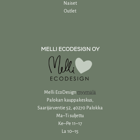
Naiset
Outlet
MELLI ECODESIGN OY
Melli EcoDesign
myymälä
Palokan kauppakeskus,
Saarijärventie 52, 40270 Palokka
Ma–Ti suljettu
Ke–Pe 11–17
La 10–15