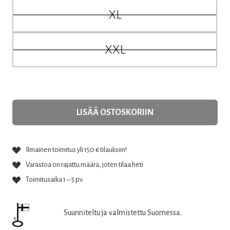
LISÄÄ OSTOSKORIIN
Ilmainen toimitus yli 150 € tilauksiin!
Varastoa on rajattu määrä, joten tilaa heti
Toimitusaika 1 – 5 pv.
Suunniteltu ja valmistettu Suomessa.