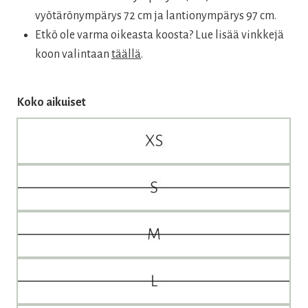
vyötärönympärys 72 cm ja lantionympärys 97 cm.
Etkö ole varma oikeasta koosta? Lue lisää vinkkejä
koon valintaan
täällä
.
Koko aikuiset