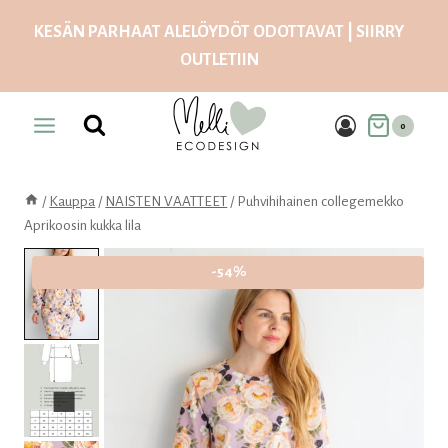
Siirry
KESÄN PARHAAT ALELÖYDÖT ODOTTAVAT | SIIRRY
sisältöön
OUTLETIIN
0
/
Kauppa
/
NAISTEN VAATTEET
/
Puhvihihainen collegemekko
Aprikoosin kukka lila
-54%