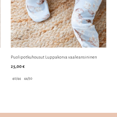
Puolipotkuhousut Luppakorva vaaleansininen
25,00
€
40/44
44/50
Tällä
tuotteella
on