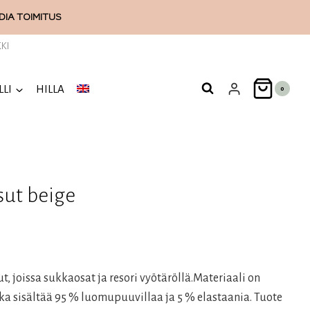
ODIA
TOIMITUS
KI
LLI
HILLA
0
ut beige
 joissa sukkaosat ja resori vyötäröllä.Materiaali on
ka sisältää 95 % luomupuuvillaa ja 5 % elastaania. Tuote