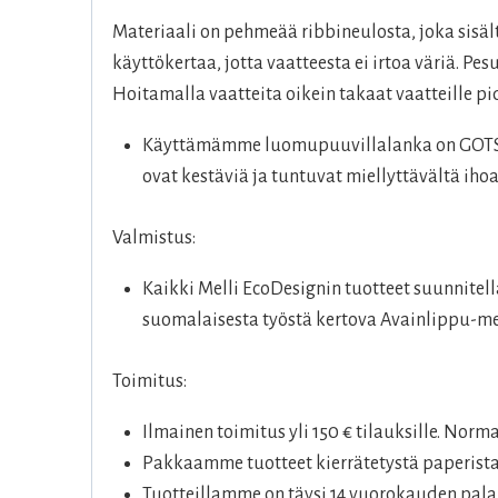
Materiaali on pehmeää ribbineulosta, joka sis
käyttökertaa, jotta vaatteesta ei irtoa väriä. P
Hoitamalla vaatteita oikein takaat vaatteille 
Käyttämämme luomupuuvillalanka on GOTS-se
ovat kestäviä ja tuntuvat miellyttävältä ihoa
Valmistus:
Kaikki Melli EcoDesignin tuotteet suunnite
suomalaisesta työstä kertova Avainlippu-me
Toimitus:
Ilmainen toimitus yli 150 € tilauksille. Norm
Pakkaamme tuotteet kierrätetystä paperista
Tuotteillamme on täysi 14 vuorokauden palau