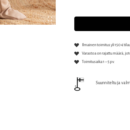
Ilmainen toimitus yli 150 € tila
Varastoa on rajattu määrä, jote
Toimitusaika 1 – 5 pv.
Suunniteltu ja val