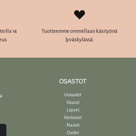
eilla 14
Tuotteemme ommellaan käsityönä
eus
Jyväskylässä.
OSASTOT
Uutuudet
ta
Vauvat
Lapset
Keskoset
Naiset
Outlet