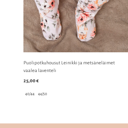
Puolipotkuhousut Leinikki ja metsäneläimet
vaalea laventeli
25,00
€
40/44
44/50
Tällä
tuotteella
on