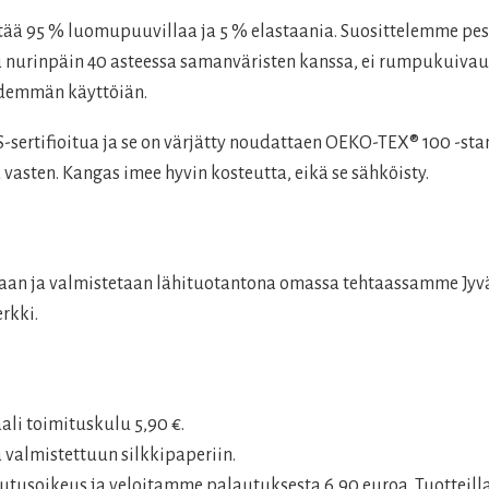
ältää 95 % luomupuuvillaa ja 5 % elastaania. Suosittelemme p
esu nurinpäin 40 asteessa samanväristen kanssa, ei rumpukuivau
pidemmän käyttöiän.
rtifioitua ja se on värjätty noudattaen OEKO-TEX® 100 -stan
 vasten. Kangas imee hyvin kosteutta, eikä se sähköisty.
llaan ja valmistetaan lähituotantona omassa tehtaassamme Jy
rkki.
aali toimituskulu 5,90 €.
 valmistettuun silkkipaperiin.
tusoikeus ja veloitamme palautuksesta 6,90 euroa. Tuotteilla