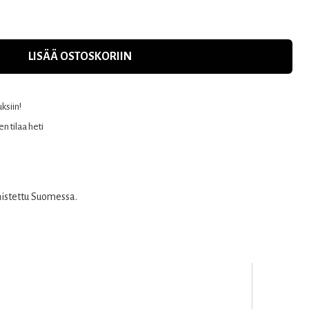
LISÄÄ OSTOSKORIIN
uksiin!
n tilaa heti
mistettu Suomessa.