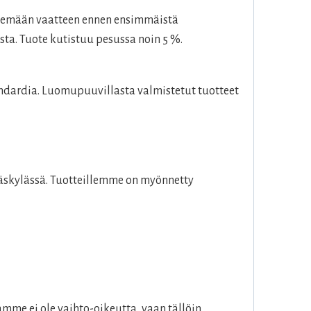
esemään vaatteen ennen ensimmäistä
sta. Tuote kutistuu pesussa noin 5 %.
dardia. Luomupuuvillasta valmistetut tuotteet
väskylässä. Tuotteillemme on myönnetty
mme ei ole vaihto-oikeutta, vaan tällöin