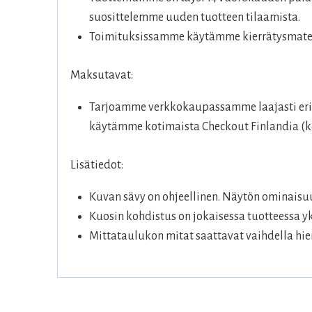
suosittelemme uuden tuotteen tilaamista.
Toimituksissamme käytämme kierrätysmateri
Maksutavat:
Tarjoamme verkkokaupassamme laajasti eril
käytämme kotimaista Checkout Finlandia (ko
Lisätiedot:
Kuvan sävy on ohjeellinen. Näytön ominaisuu
Kuosin kohdistus on jokaisessa tuotteessa yk
Mittataulukon mitat saattavat vaihdella hie