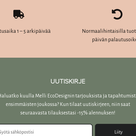
useampi
muunnelma.
Voit
tehdä
tusaika 1 – 5 arkipäivää
Normaalihintaisilla tuott
valinnat
päivän palautusoik
tuotteen
sivulla.
UUTISKIRJE
aluatko kuulla Melli EcoDesignin tarjouksista ja tapahtumis
ensimmäisten joukossa? Kun tilaat uutiskirjeen, niin saat
seuraavasta tilauksestasi -15% alennuksen!
Liity