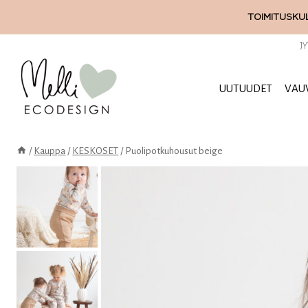
Siirry
TOIMITUSKUL
sisältöön
J
UUTUUDET
VAU
/
Kauppa
/
KESKOSET
/
Puolipotkuhousut beige