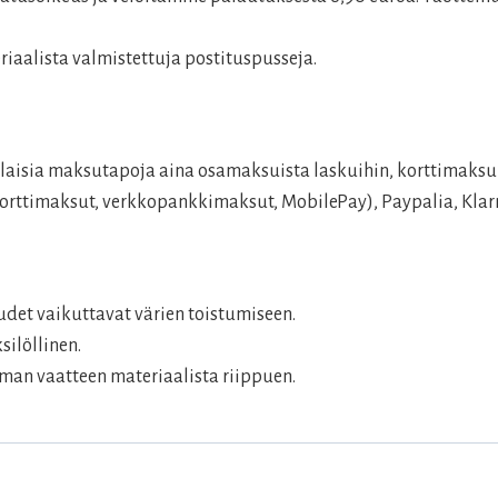
aalista valmistettuja postituspusseja.
aisia maksutapoja aina osamaksuista laskuihin, korttimaksui
rttimaksut, verkkopankkimaksut, MobilePay), Paypalia, Klarn
det vaikuttavat värien toistumiseen.
silöllinen.
man vaatteen materiaalista riippuen.