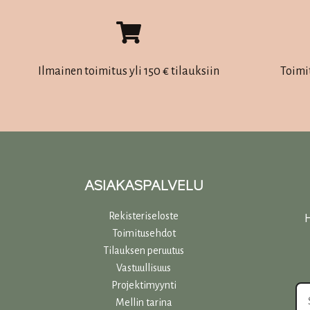
useampi
muunnelma.
Voit
tehdä
Ilmainen toimitus yli 150 € tilauksiin
Toimi
valinnat
tuotteen
sivulla.
ASIAKASPALVELU
Rekisteriseloste
H
Toimitusehdot
Tilauksen peruutus
Vastuullisuu
s
Projektimyynti
Mellin tarina