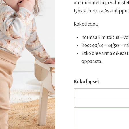
on suunniteltu ja valmist
työstä kertova Avainlippu
Kokotiedot:
normaali mitoitus – vo
Koot 40/44 – 44/50 – 
Etkö ole varma oikeas
oppaasta.
Koko lapset