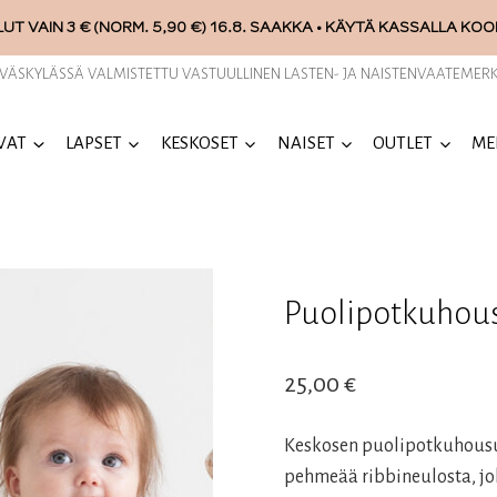
UT VAIN 3 € (NORM. 5,90 €) 16.8. SAAKKA • KÄYTÄ KASSALLA KO
YVÄSKYLÄSSÄ VALMISTETTU VASTUULLINEN LASTEN- JA NAISTENVAATEMERK
VAT
LAPSET
KESKOSET
NAISET
OUTLET
ME
Puolipotkuhous
25,00
€
Keskosen puolipotkuhousut,
pehmeää ribbineulosta, jo