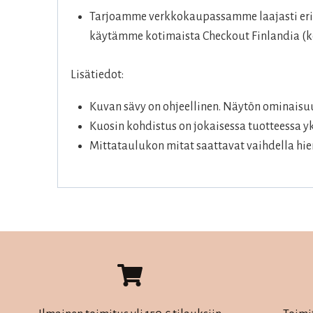
Tarjoamme verkkokaupassamme laajasti eril
käytämme kotimaista Checkout Finlandia (ko
Lisätiedot:
Kuvan sävy on ohjeellinen. Näytön ominaisuu
Kuosin kohdistus on jokaisessa tuotteessa yk
Mittataulukon mitat saattavat vaihdella hie