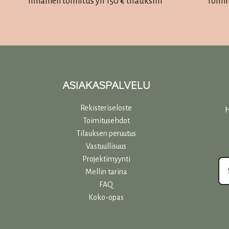
Ilmainen toimitus yli 150 € tilauksiin
Toimi
ASIAKASPALVELU
Rekisteriseloste
H
Toimitusehdot
Tilauksen peruutus
Vastuullisuu
s
Projektimyynti
Mellin tarina
FAQ
Koko-opas