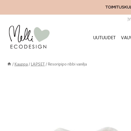
Siirry
TOIMITUSKUL
sisältöön
J
UUTUUDET
VAU
/
Kauppa
/
LAPSET
/
Resoripipo ribbi vanilja