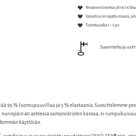
Ilmainen toimitus yli 150 € tila
Varastoa on rajattu määrä, jote
Toimitusaika 1 – 5 pv.
Suunniteltu ja val
ältää 95 % luomupuuvillaa ja 5 % elastaania. Suosittelemme p
esu nurinpäin 40 asteessa samanväristen kanssa, ei rumpukuivau
pidemmän käyttöiän.