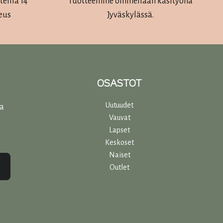
eilla 14
Tuotteemme ommellaan käsityönä
eus
Jyväskylässä.
OSASTOT
Uutuudet
ta
Vauvat
Lapset
Keskoset
Naiset
Outlet