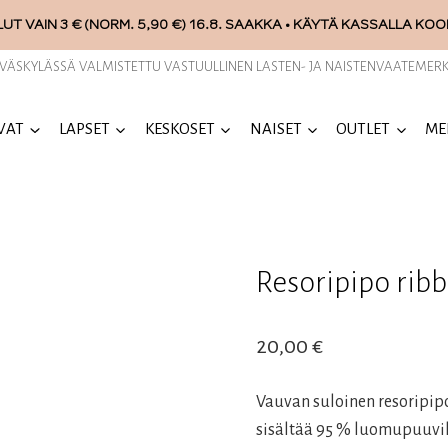
UT VAIN 3 € (NORM. 5,90 €) 16.8. SAAKKA • KÄYTÄ KASSALLA KO
YVÄSKYLÄSSÄ VALMISTETTU VASTUULLINEN LASTEN- JA NAISTENVAATEMERK
VAT
LAPSET
KESKOSET
NAISET
OUTLET
ME
Resoripipo ribbi
20,00
€
Vauvan suloinen resoripipo
sisältää 95 % luomupuuvill