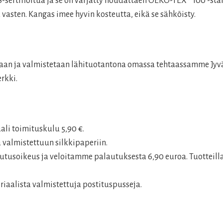
rtifioitua ja se on värjätty noudattaen OEKO-TEX® 100 -stan
 vasten. Kangas imee hyvin kosteutta, eikä se sähköisty.
llaan ja valmistetaan lähituotantona omassa tehtaassamme Jy
rkki.
aali toimituskulu 5,90 €.
 valmistettuun silkkipaperiin.
tusoikeus ja veloitamme palautuksesta 6,90 euroa. Tuotteilla
aalista valmistettuja postituspusseja.