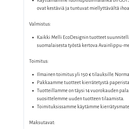
Käyttämämme luomupuuvillalanka on GOTS-se
ovat kestäviä ja tuntuvat miellyttävältä ihoa
Valmistus:
Kaikki Melli EcoDesignin tuotteet suunnite
suomalaisesta työstä kertova Avainlippu-me
Toimitus:
Ilmainen toimitus yli 150 € tilauksille. Norm
Pakkaamme tuotteet kierrätetystä paperista
Tuotteillamme on täysi 14 vuorokauden palau
suosittelemme uuden tuotteen tilaamista.
Toimituksissamme käytämme kierrätysmateri
Maksutavat: