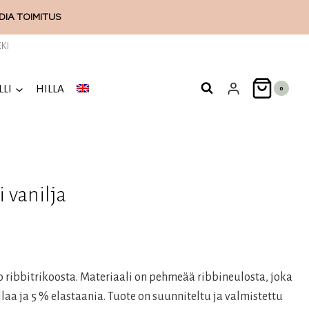
ODIA
TOIMITUS
KI
LLI
HILLA
0
 vanilja
 ribbitrikoosta. Materiaali on pehmeää ribbineulosta, joka
aa ja 5 % elastaania. Tuote on suunniteltu ja valmistettu