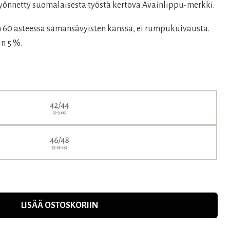
yönnetty suomalaisesta työstä kertova Avainlippu-merkki.
n 60 asteessa samansävyisten kanssa, ei rumpukuivausta.
n 5 %.
LISÄÄ OSTOSKORIIN