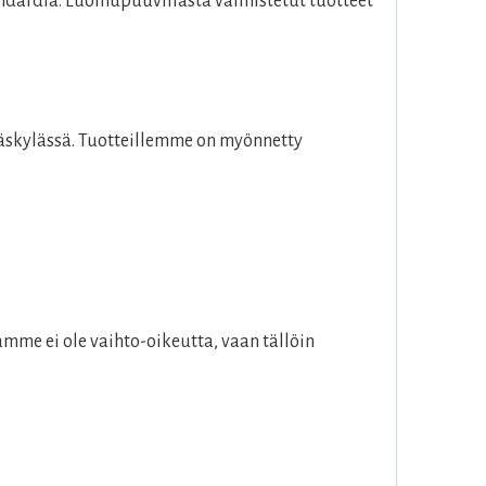
dardia. Luomupuuvillasta valmistetut tuotteet
väskylässä. Tuotteillemme on myönnetty
mme ei ole vaihto-oikeutta, vaan tällöin