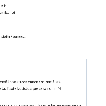
uksiin!
n tilaa heti
mistettu Suomessa.
esemään vaatteen ennen ensimmäistä
sta. Tuote kutistuu pesussa noin 5 %.