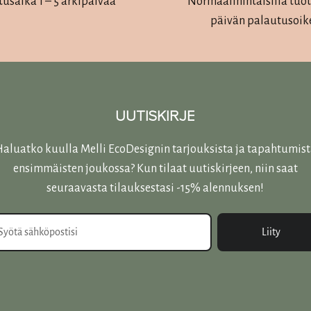
tusaika 1 – 5 arkipäivää
Normaalihintaisilla tuott
päivän palautusoik
UUTISKIRJE
aluatko kuulla Melli EcoDesignin tarjouksista ja tapahtumis
ensimmäisten joukossa? Kun tilaat uutiskirjeen, niin saat
seuraavasta tilauksestasi -15% alennuksen!
Liity