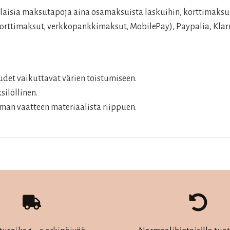
aisia maksutapoja aina osamaksuista laskuihin, korttimaksui
rttimaksut, verkkopankkimaksut, MobilePay), Paypalia, Klarn
det vaikuttavat värien toistumiseen.
silöllinen.
man vaatteen materiaalista riippuen.