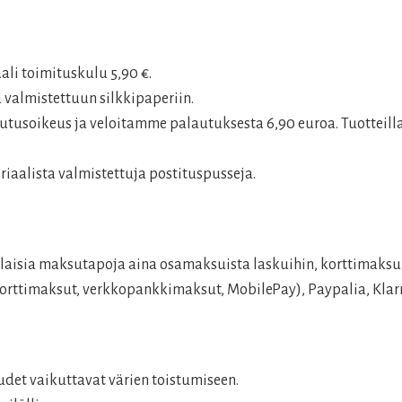
aali toimituskulu 5,90 €.
 valmistettuun silkkipaperiin.
tusoikeus ja veloitamme palautuksesta 6,90 euroa. Tuotteilla
aalista valmistettuja postituspusseja.
aisia maksutapoja aina osamaksuista laskuihin, korttimaksui
rttimaksut, verkkopankkimaksut, MobilePay), Paypalia, Klarn
det vaikuttavat värien toistumiseen.