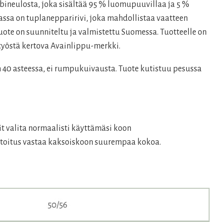
€.
bineulosta, joka sisältää 95 % luomupuuvillaa ja 5 %
assa on tuplanepparirivi, joka mahdollistaa vaatteen
ote on suunniteltu ja valmistettu Suomessa. Tuotteelle on
yöstä kertova Avainlippu-merkki.
n 40 asteessa, ei rumpukuivausta. Tuote kutistuu pesussa
it valita normaalisti käyttämäsi koon
mitoitus vastaa kaksoiskoon suurempaa kokoa.