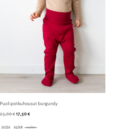
Puolipotkuhousut burgundy
Alkuperäinen
Nykyinen
25,00
€
17,50
€
hinta
hinta
50/56
62/68
74/80