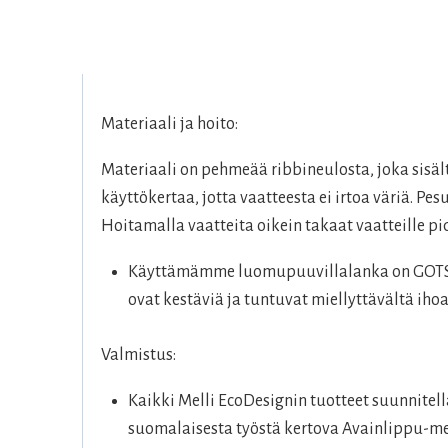
Materiaali ja hoito:
Materiaali on pehmeää ribbineulosta, joka sis
käyttökertaa, jotta vaatteesta ei irtoa väriä. P
Hoitamalla vaatteita oikein takaat vaatteille 
Käyttämämme luomupuuvillalanka on GOTS-se
ovat kestäviä ja tuntuvat miellyttävältä ihoa
Valmistus:
Kaikki Melli EcoDesignin tuotteet suunnitel
suomalaisesta työstä kertova Avainlippu-me