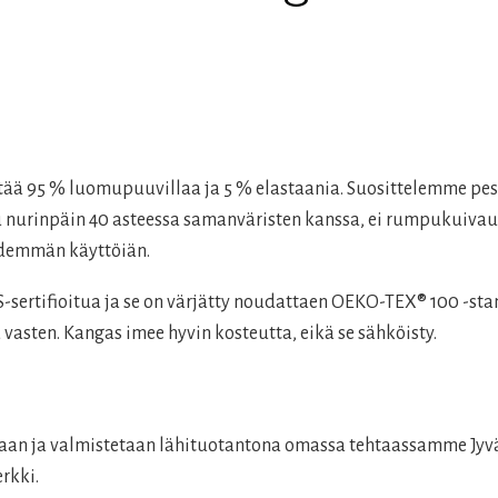
ältää 95 % luomupuuvillaa ja 5 % elastaania. Suosittelemme p
esu nurinpäin 40 asteessa samanväristen kanssa, ei rumpukuivau
pidemmän käyttöiän.
rtifioitua ja se on värjätty noudattaen OEKO-TEX® 100 -stan
 vasten. Kangas imee hyvin kosteutta, eikä se sähköisty.
laan ja valmistetaan lähituotantona omassa tehtaassamme Jyvä
rkki.