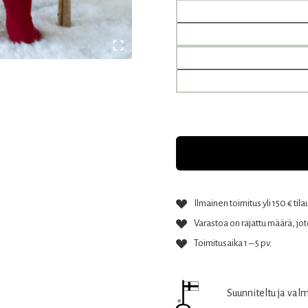
Ilmainen toimitus yli 150 € tila
Varastoa on rajattu määrä, jote
Toimitusaika 1 – 5 pv.
Suunniteltu ja val