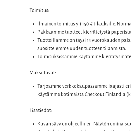
Toimitus:
Ilmainen toimitus yli 150 € tilauksille. Norm
Pakkaamme tuotteet kierrätetystä paperista
Tuotteillamme on täysi 14 vuorokauden palau
suosittelemme uuden tuotteen tilaamista.
Toimituksissamme käytämme kierrätysmateri
Maksutavat:
Tarjoamme verkkokaupassamme laajasti eril
käytämme kotimaista Checkout Finlandia (ko
Lisätiedot:
Kuvan sävy on ohjeellinen. Näytön ominaisuu