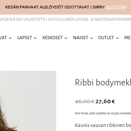
KESÄN PARHAAT ALELÖYDÖT ODOTTAVAT | SIIRRY
OUTLETIIN
YVÄSKYLÄSSÄ VALMISTETTU VASTUULLINEN LASTEN- JA NAISTENVAATEMERK
VAT
LAPSET
KESKOSET
NAISET
OUTLET
ME
Ribbi bodymek
Alkuperäine
Nykyi
46,00
€
27,60
€
hinta
hinta
Alin hinta, jolla tuotetta on myyty viimeis
oli:
on:
Kaunis vauvan ribbinen b