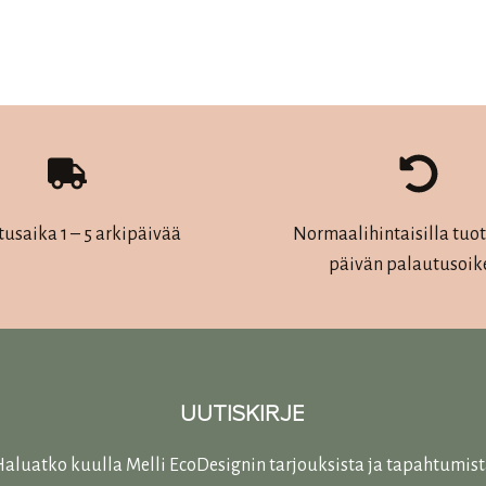
Tällä
tuotteella
on
useampi
muunnelma.
Voit
tehdä
tusaika 1 – 5 arkipäivää
Normaalihintaisilla tuott
valinnat
päivän palautusoik
tuotteen
sivulla.
UUTISKIRJE
aluatko kuulla Melli EcoDesignin tarjouksista ja tapahtumis