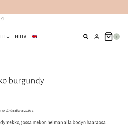
KI
LLI
HILLA
0
ko burgundy
n
nen
en 30 päivän aikana:
27,60
€
.
odymekko, jossa mekon helman alla bodyn haaraosa.