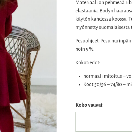
46,00 €.
27,60 
Materiaali on pehmeää rib
elastaania. Bodyn haaraos
käytön kahdessa koossa. Tu
myönnetty suomalaisesta t
Pesuohjeet: Pesu nurinpäi
noin 5 %.
Kokotiedot:
normaali mitoitus – vo
Koot 50/56 – 74/80 – 
Koko vauvat