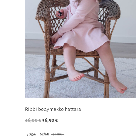
Ribbi bodymekko hattara
Alkuperäinen
Nykyinen
46,00
€
36,50
€
hinta
hinta
50/56
62/68
74/80