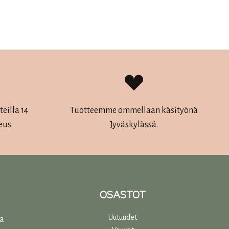
oli:
on:
Tällä
25,00 €.
17,50 €.
tuotteella
on
useampi
muunnelma.
Voit
tehdä
eilla 14
Tuotteemme ommellaan käsityönä
valinnat
eus
Jyväskylässä.
tuotteen
sivulla.
OSASTOT
Uutuudet
ta