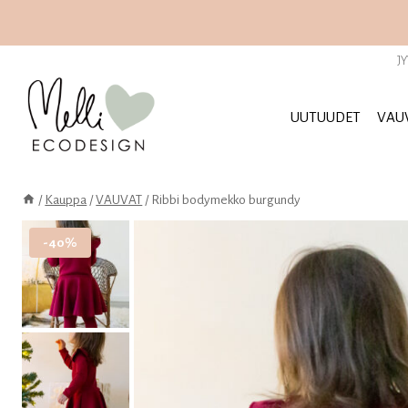
Siirry
sisältöön
J
UUTUUDET
VAU
/
Kauppa
/
VAUVAT
/
Ribbi bodymekko burgundy
-40%