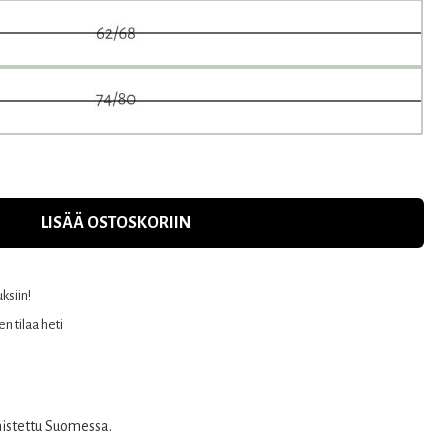
LISÄÄ OSTOSKORIIN
uksiin!
n tilaa heti
mistettu Suomessa.