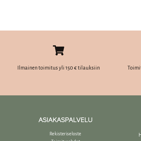
oli:
on:
Tällä
46,00 €.
36,50 €.
tuotteella
on
useampi
muunnelma.
Voit
tehdä
Ilmainen toimitus yli 150 € tilauksiin
Toimi
valinnat
tuotteen
sivulla.
ASIAKASPALVELU
Rekisteriseloste
H