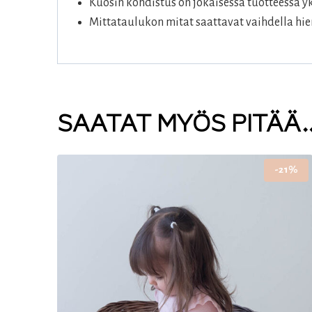
Kuosin kohdistus on jokaisessa tuotteessa yk
Mittataulukon mitat saattavat vaihdella hie
SAATAT MYÖS PITÄÄ
-21%