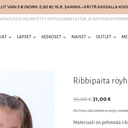
UT VAIN 3 € (NORM. 5,90 €) 16.8. SAAKKA • KÄYTÄ KASSALLA KO
YVÄSKYLÄSSÄ VALMISTETTU VASTUULLINEN LASTEN- JA NAISTENVAATEMERK
VAT
LAPSET
KESKOSET
NAISET
OUTLET
ME
Ribbipaita röyh
Alkuperäinen
Nykyi
39,00
€
31,00
€
hinta
hinta
Alin hinta, jolla tuotetta on myyty viimeis
oli:
on:
Materiaali on pehmeää rib