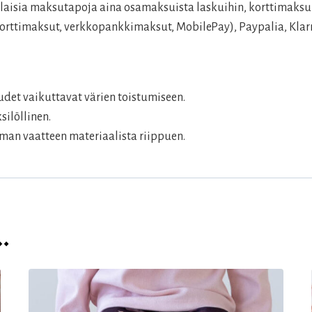
aisia maksutapoja aina osamaksuista laskuihin, korttimaksui
rttimaksut, verkkopankkimaksut, MobilePay), Paypalia, Klarn
det vaikuttavat värien toistumiseen.
silöllinen.
man vaatteen materiaalista riippuen.
…