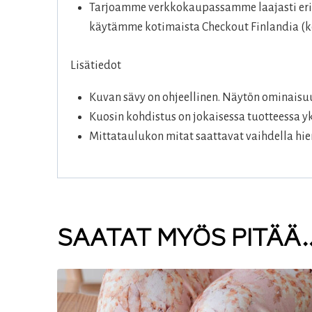
Tarjoamme verkkokaupassamme laajasti eril
käytämme kotimaista Checkout Finlandia (ko
Lisätiedot
Kuvan sävy on ohjeellinen. Näytön ominaisuu
Kuosin kohdistus on jokaisessa tuotteessa yk
Mittataulukon mitat saattavat vaihdella hie
SAATAT MYÖS PITÄÄ