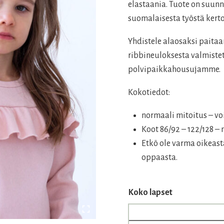
39,00 €.
31,00 €
elastaania. Tuote on suunn
suomalaisesta työstä kert
Yhdistele alaosaksi paitaan
ribbineuloksesta valmistet
polvipaikkahousujamme.
Kokotiedot:
normaali mitoitus – vo
Koot 86/92 – 122/128 
Etkö ole varma oikeas
oppaasta.
Koko lapset