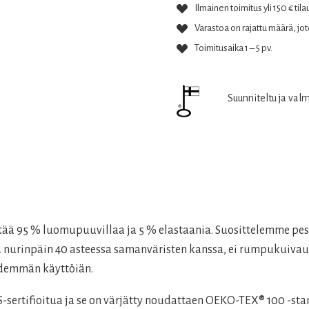
Ilmainen toimitus yli 150 € tila
Varastoa on rajattu määrä, jote
Toimitusaika 1 – 5 pv.
Suunniteltu ja val
ältää 95 % luomupuuvillaa ja 5 % elastaania. Suosittelemme p
esu nurinpäin 40 asteessa samanväristen kanssa, ei rumpukuivau
pidemmän käyttöiän.
rtifioitua ja se on värjätty noudattaen OEKO-TEX® 100 -stan