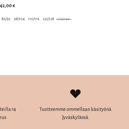
42,00
€
86/92
98/104
110/116
122/128
134/140
Tällä
tuotteella
on
useampi
muunnelma.
Voit
tehdä
eilla 14
Tuotteemme ommellaan käsityönä
valinnat
eus
Jyväskylässä.
tuotteen
sivulla.