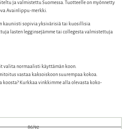
.
iteltu ja valmistettu Suomessa. Tuotteelle on myönnetty
ova Avainlippu-merkki.
 kauniisti sopivia yksivärisiä tai kuosillisia
tuja lasten legginsejämme tai collegesta valmistettuja
it valita normaalisti käyttämän koon.
– mitoitus vastaa kaksoiskoon suurempaa kokoa.
ta koosta? Kurkkaa vinkkimme alla olevasta koko-