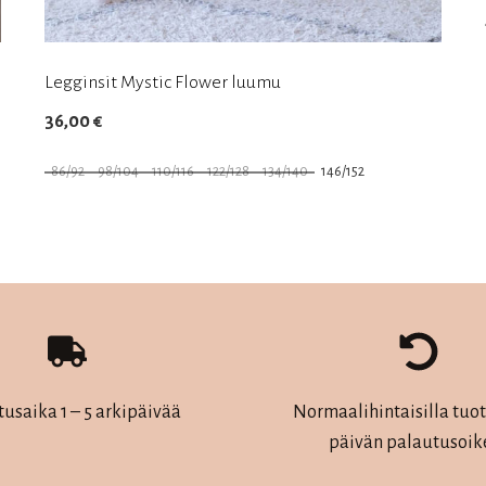
Legginsit Mystic Flower luumu
36,00
€
86/92
98/104
110/116
122/128
134/140
146/152
Tällä
tuotteella
on
useampi
muunnelma.
Voit
tehdä
tusaika 1 – 5 arkipäivää
Normaalihintaisilla tuott
valinnat
päivän palautusoik
tuotteen
sivulla.