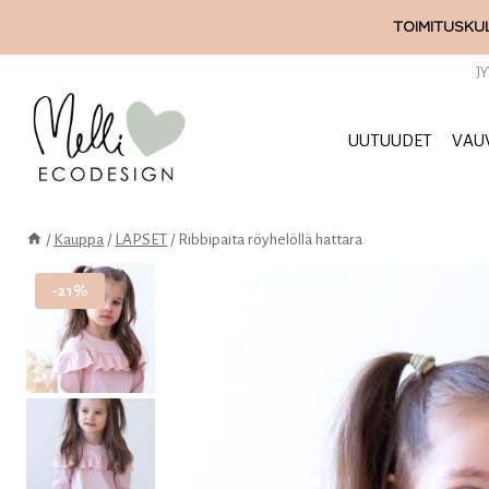
Siirry
TOIMITUSKUL
sisältöön
J
UUTUUDET
VAU
/
Kauppa
/
LAPSET
/
Ribbipaita röyhelöllä hattara
-21%