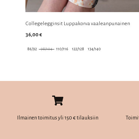
Collegelegginsit Luppakorva vaaleanpunainen
36,00
€
86/92
98/104
110/116
122/128
134/140
Tällä
tuotteella
on
useampi
muunnelma.
Voit
tehdä
Ilmainen toimitus yli 150 € tilauksiin
Toimi
valinnat
tuotteen
sivulla.