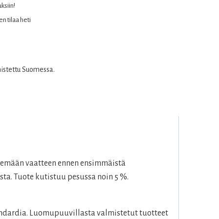
uksiin!
n tilaa heti
mistettu Suomessa.
esemään vaatteen ennen ensimmäistä
sta. Tuote kutistuu pesussa noin 5 %.
dardia. Luomupuuvillasta valmistetut tuotteet