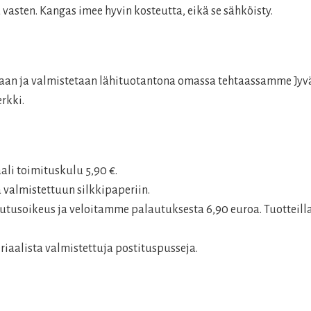
 vasten. Kangas imee hyvin kosteutta, eikä se sähköisty.
laan ja valmistetaan lähituotantona omassa tehtaassamme Jyvä
rkki.
aali toimituskulu 5,90 €.
 valmistettuun silkkipaperiin.
tusoikeus ja veloitamme palautuksesta 6,90 euroa. Tuotteilla
aalista valmistettuja postituspusseja.