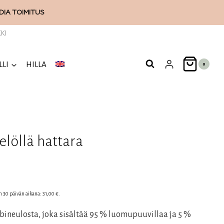
ODIA
TOIMITUS
KI
LLI
HILLA
0
elöllä hattara
nen
en 30 päivän aikana:
31,00
€
.
bineulosta, joka sisältää 95 % luomupuuvillaa ja 5 %