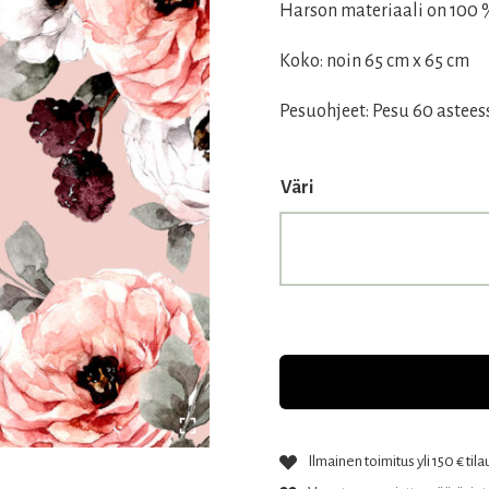
Harson materiaali on 100
Koko: noin 65 cm x 65 cm
Pesuohjeet: Pesu 60 astee
Väri
Ilmainen toimitus yli 150 € tila