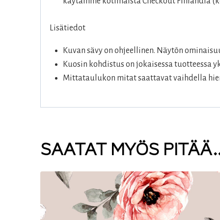
käytämme kotimaista Checkout Finlandia (ko
Lisätiedot
Kuvan sävy on ohjeellinen. Näytön ominaisuu
Kuosin kohdistus on jokaisessa tuotteessa yk
Mittataulukon mitat saattavat vaihdella hie
SAATAT MYÖS PITÄÄ