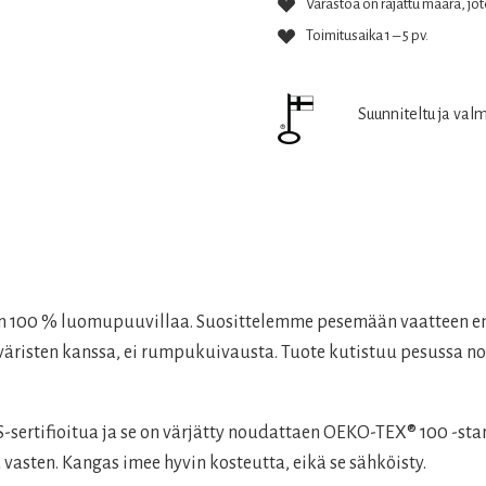
Varastoa on rajattu määrä, jote
Toimitusaika 1 – 5 pv.
Suunniteltu ja val
on 100 % luomupuuvillaa. Suosittelemme pesemään vaatteen en
nväristen kanssa, ei rumpukuivausta. Tuote kutistuu pesussa no
rtifioitua ja se on värjätty noudattaen OEKO-TEX® 100 -stan
 vasten. Kangas imee hyvin kosteutta, eikä se sähköisty.