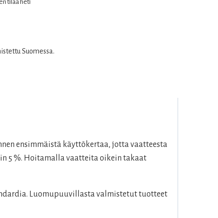
n tilaa heti
mistettu Suomessa.
nen ensimmäistä käyttökertaa, jotta vaatteesta
in 5 %. Hoitamalla vaatteita oikein takaat
dardia. Luomupuuvillasta valmistetut tuotteet