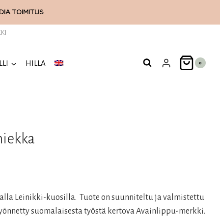
ODIA
TOIMITUS
KI
LLI
HILLA
0
hiekka
la Leinikki-kuosilla. Tuote on suunniteltu ja valmistettu
yönnetty suomalaisesta työstä kertova Avainlippu-merkki.