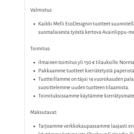
Valmistus
Kaikki Melli EcoDesignin tuotteet suunnite
suomalaisesta työstä kertova Avainlippu-me
Toimitus:
Ilmainen toimitus yli 150 € tilauksille. Norm
Pakkaamme tuotteet kierrätetystä paperista
Tuotteillamme on täysi 14 vuorokauden palau
suosittelemme uuden tuotteen tilaamista.
Toimituksissamme käytämme kierrätysmateri
Maksutavat:
Tarjoamme verkkokaupassamme laajasti eril